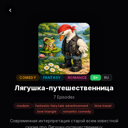
COMEDY
FANTASY
ROMANCE
0+
RU
Лягушка-путешественница
7 Episodes
modern
fantastic fairy tale advertisement
time travel
love triangle
romantic comedy
Современная интерпретация старой всем известной
сказки про Лягушку-путешественницу