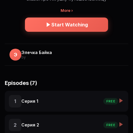
More ›
Start Watching
Элечка Байка
Э
by
Episodes (7)
1
Серия 1
FREE
2
Серия 2
FREE