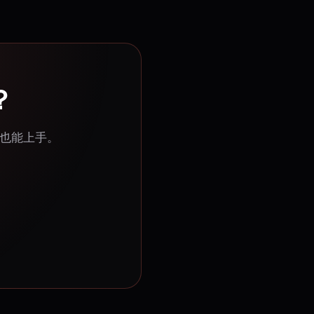
？
验也能上手。