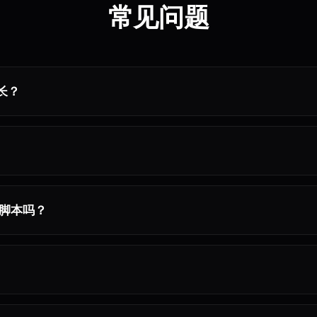
常见问题
长？
的脚本吗？