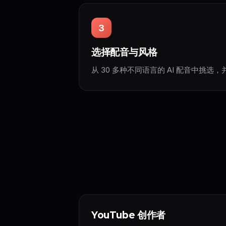
3
选择配音与风格
从 30 多种不同语言的 AI 配音中挑
YouTube 创作者