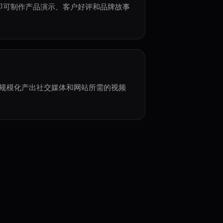
即可制作产品演示、客户好评和品牌故事
频，规模化产出社交媒体和网站所需的视频