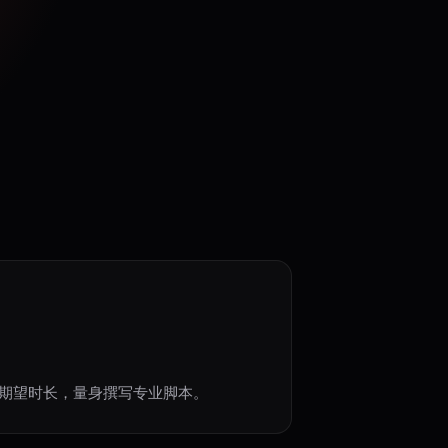
题和期望时长，量身撰写专业脚本。