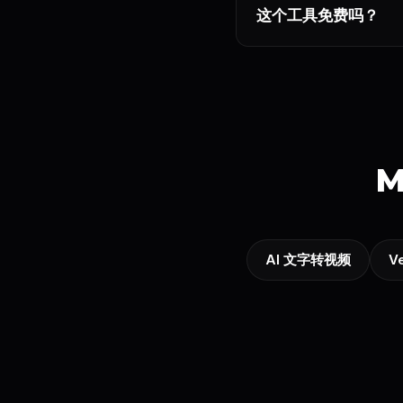
这个工具免费吗？
M
AI 文字转视频
V