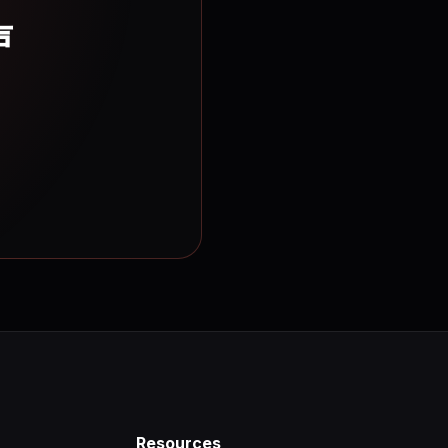
声
Resources