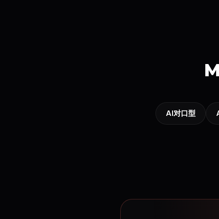
M
AI对口型