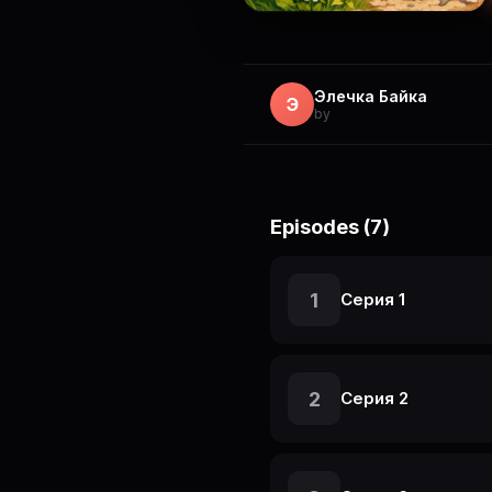
Элечка Байка
Э
by
Episodes (7)
1
Серия 1
2
Серия 2