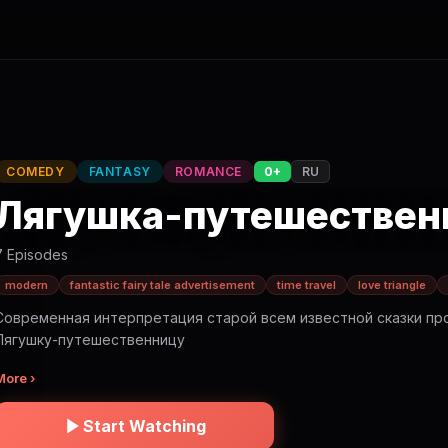
COMEDY
FANTASY
ROMANCE
0+
RU
Лягушка-путешествен
7 Episodes
modern
fantastic fairy tale advertisement
time travel
love triangle
Современная интерпретация старой всем известной сказки пр
Лягушку-путешественницу
More ›
Start Watching