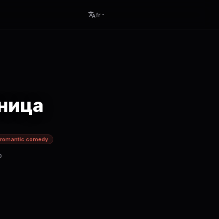
fr
ница
romantic comedy
о