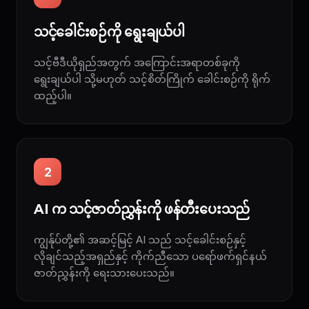
သင့်ခေါင်းစဉ်ကို ရွေးချယ်ပါ
သင့်ဗီဒီယိုရှည်အတွက် အကြောင်းအရာတစ်ခုကို
ရွေးချယ်ပါ သို့မဟုတ် သင့်စိတ်ကြိုက် ခေါင်းစဉ်ကို ရိုက်
ထည့်ပါ။
2
AI က သင့်ဇာတ်ညွှန်းကို ဖန်တီးပေးသည်
ကျွန်ုပ်တို့၏ အဆင့်မြင့် AI သည် သင့်ခေါင်းစဉ်နှင့်
လိုချင်သည့်အရှည်နှင့် ကိုက်ညီသော ပရော်ဖက်ရှင်နယ်
ဇာတ်ညွှန်းကို ရေးသားပေးသည်။