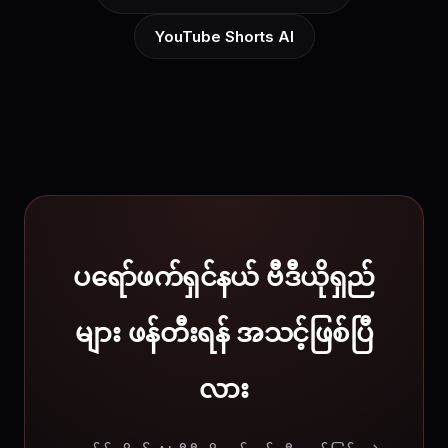
YouTube Shorts AI
ပရော်ဖက်ရှင်နယ် ဗီဒီယိုရှည်
များ ဖန်တီးရန် အသင့်ဖြစ်ပြီ
လား