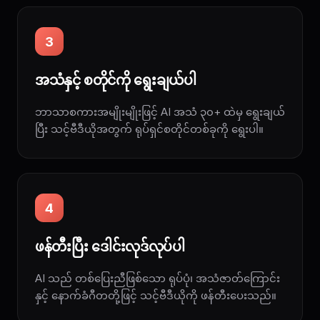
3
အသံနှင့် စတိုင်ကို ရွေးချယ်ပါ
ဘာသာစကားအမျိုးမျိုးဖြင့် AI အသံ ၃၀+ ထဲမှ ရွေးချယ်
ပြီး သင့်ဗီဒီယိုအတွက် ရုပ်ရှင်စတိုင်တစ်ခုကို ရွေးပါ။
4
ဖန်တီးပြီး ဒေါင်းလုဒ်လုပ်ပါ
AI သည် တစ်ပြေးညီဖြစ်သော ရုပ်ပုံ၊ အသံဇာတ်ကြောင်း
နှင့် နောက်ခံဂီတတို့ဖြင့် သင့်ဗီဒီယိုကို ဖန်တီးပေးသည်။