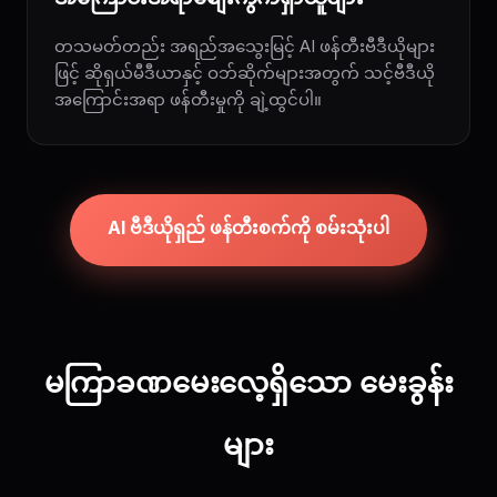
တသမတ်တည်း အရည်အသွေးမြင့် AI ဖန်တီးဗီဒီယိုများ
ဖြင့် ဆိုရှယ်မီဒီယာနှင့် ဝဘ်ဆိုက်များအတွက် သင့်ဗီဒီယို
အကြောင်းအရာ ဖန်တီးမှုကို ချဲ့ထွင်ပါ။
AI ဗီဒီယိုရှည် ဖန်တီးစက်ကို စမ်းသုံးပါ
မကြာခဏမေးလေ့ရှိသော မေးခွန်း
များ