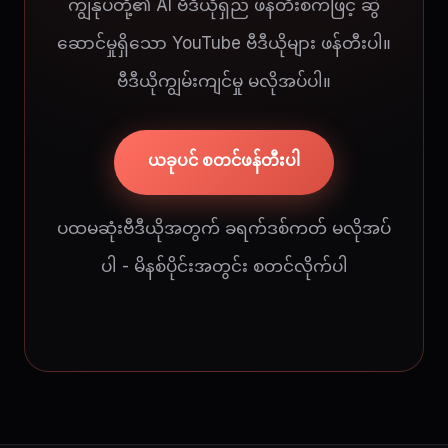
ကျွန်ုပ်တို့၏ AI ဗီဒီယိုရှည် ဖန်တီးစက်ဖြင့် ဆွဲ
ဆောင်မှုရှိသော YouTube ဗီဒီယိုများ ဖန်တီးပါ။
ဗီဒီယိုကျွမ်းကျင်မှု မလိုအပ်ပါ။
ယခုပင် စတင်ဖန်တီးပါ
ပထမဆုံးဗီဒီယိုအတွက် ခရက်ဒစ်ကတ် မလိုအပ်
ပါ - မိနစ်ပိုင်းအတွင်း စတင်လိုက်ပါ