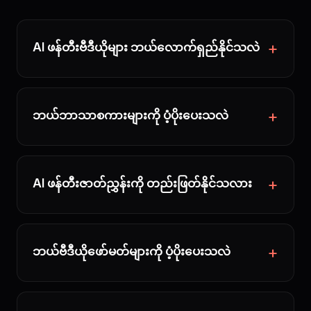
AI ဖန်တီးဗီဒီယိုများ ဘယ်လောက်ရှည်နိုင်သလဲ
ဘယ်ဘာသာစကားများကို ပံ့ပိုးပေးသလဲ
AI ဖန်တီးဇာတ်ညွှန်းကို တည်းဖြတ်နိုင်သလား
ဘယ်ဗီဒီယိုဖော်မတ်များကို ပံ့ပိုးပေးသလဲ