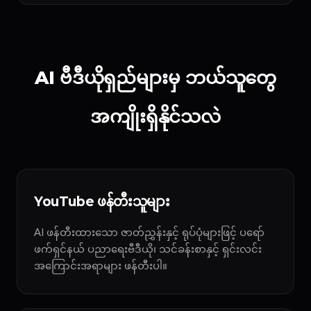
AI ဗီဒီယိုရှည်များမှ ဘယ်သူတွေ
အကျိုးရှိနိုင်သလဲ
YouTube ဖန်တီးသူများ
AI ဖန်တီးထားသော ဇာတ်ညွှန်းနှင့် ရုပ်ပုံများဖြင့် ပရော်
ဖက်ရှင်နယ် ပညာရေးဗီဒီယို၊ သင်ခန်းစာနှင့် ရှင်းလင်း
အကြောင်းအရာများ ဖန်တီးပါ။