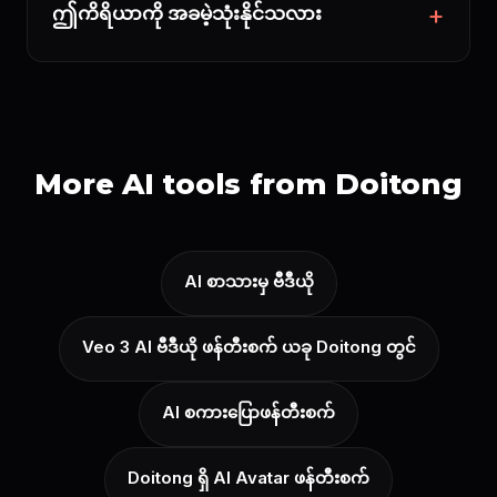
ဤကိရိယာကို အခမဲ့သုံးနိုင်သလား
More AI tools from Doitong
AI စာသားမှ ဗီဒီယို
Veo 3 AI ဗီဒီယို ဖန်တီးစက် ယခု Doitong တွင်
AI စကားပြောဖန်တီးစက်
Doitong ရှိ AI Avatar ဖန်တီးစက်