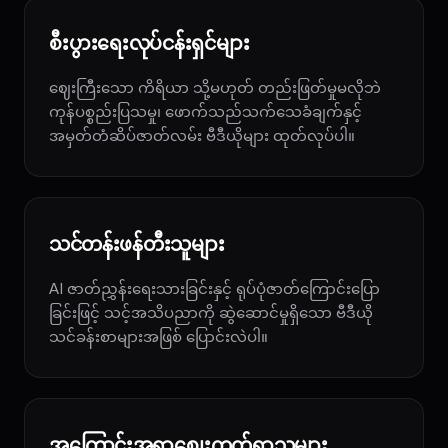
စီးပွားရေးလုပ်ငန်းရှင်များ
ဈေးကြီးသော ကိရိယာ သို့မဟုတ် တည်းဖြတ်မှုမလိုဘဲ
ကုန်ပစ္စည်းပြသမှု၊ ဖောက်သည်သက်သေခံချက်နှင့်
အမှတ်တံဆိပ်ဇာတ်လမ်း ဗီဒီယိုများ ထုတ်လုပ်ပါ။
သင်တန်းဖန်တီးသူများ
AI ဇာတ်ညွှန်းရေးသားခြင်းနှင့် ရုပ်ပုံဇာတ်ကြောင်းပြော
ခြင်းဖြင့် သင့်အသိပညာကို ဆွဲဆောင်မှုရှိသော ဗီဒီယို
သင်ခန်းစာများအဖြစ် ပြောင်းလဲပါ။
အကြောင်းအရာစျေးကွက်ရှာသူများ