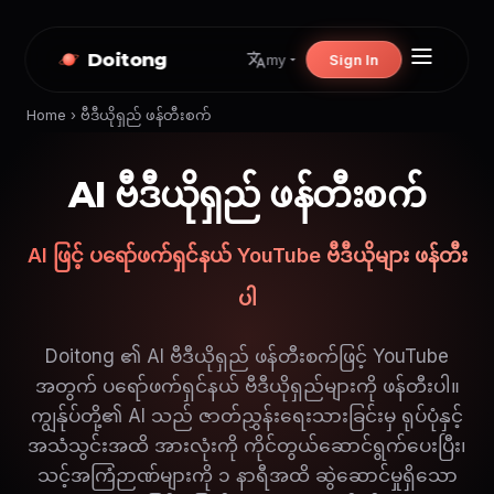
Doitong
Sign In
my
Home
›
ဗီဒီယိုရှည် ဖန်တီးစက်
AI ဗီဒီယိုရှည် ဖန်တီးစက်
AI ဖြင့် ပရော်ဖက်ရှင်နယ် YouTube ဗီဒီယိုများ ဖန်တီး
ပါ
Doitong ၏ AI ဗီဒီယိုရှည် ဖန်တီးစက်ဖြင့် YouTube
အတွက် ပရော်ဖက်ရှင်နယ် ဗီဒီယိုရှည်များကို ဖန်တီးပါ။
ကျွန်ုပ်တို့၏ AI သည် ဇာတ်ညွှန်းရေးသားခြင်းမှ ရုပ်ပုံနှင့်
အသံသွင်းအထိ အားလုံးကို ကိုင်တွယ်ဆောင်ရွက်ပေးပြီး၊
သင့်အကြံဉာဏ်များကို ၁ နာရီအထိ ဆွဲဆောင်မှုရှိသော