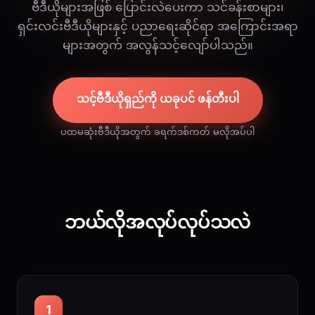
ဗီဒီယိုများအဖြစ် ပြောင်းလဲပေးကာ သင်ခန်းစာများ၊
ရှင်းလင်းဗီဒီယိုများနှင့် ပညာရေးဆိုင်ရာ အကြောင်းအရာ
များအတွက် အလွန်သင့်လျော်ပါသည်။
သင့်ဗီဒီယိုရှည်ကို ယခုပင် ဖန်တီးပါ
ပထမဆုံးဗီဒီယိုအတွက် ခရက်ဒစ်ကတ် မလိုအပ်ပါ
ဘယ်လိုအလုပ်လုပ်သလဲ
1