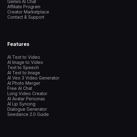
Gemini AI Chat
Affiliate Program
Creator Marketplace
Contact & Support
Features
AI Text to Video
AI Image to Video
Text to Speech
AI Text to Image
AI Veo 3 Video Generator
AI Photo Merger
Free AI Chat
Long Video Creator
AI Avatar Personas
AI Lip Syncing
Dialogue Generator
Seedance 2.0 Guide