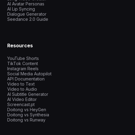
AI Avatar Personas
AI Lip Syncing
Dialogue Generator
Seedance 2.0 Guide
Resources
YouTube Shorts
TikTok Content
Instagram Reels
Social Media Autopilot
API Documentation
Video to Text
Video to Audio
AI Subtitle Generator
AI Video Editor
Screencast.pt
Doitong vs HeyGen
Doitong vs Synthesia
Doitong vs Runway