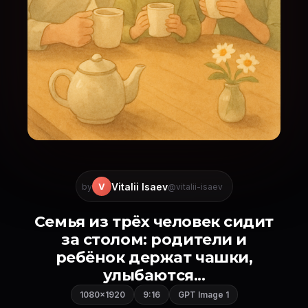
Vitalii Isaev
V
by
@vitalii-isaev
Семья из трёх человек сидит
за столом: родители и
ребёнок держат чашки,
улыбаются...
1080×1920
9:16
GPT Image 1