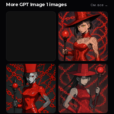
More GPT Image 1 images
См. все →