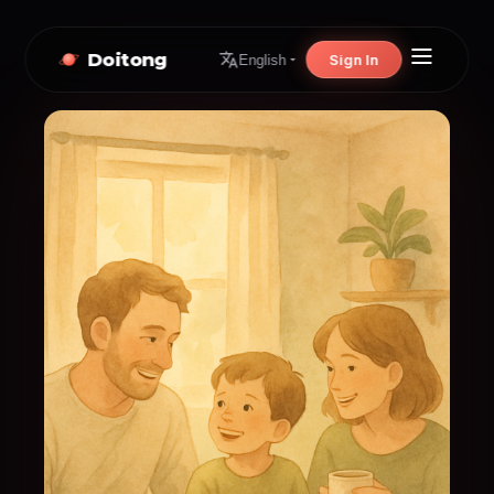
Doitong
Sign In
English