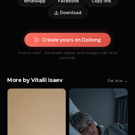
WhatsApp
Facebook
Copy link
Download
Create yours on Doitong
Free to start · Generate videos and images with AI in
seconds
More by Vitalii Isaev
См. все →