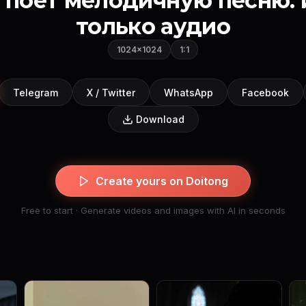
 поет мелодичную песню. 
только аудио
1024×1024
1:1
Telegram
X / Twitter
WhatsApp
Facebook
Download
Create yours on Doitong
Free to start · Generate videos and images with AI in seconds