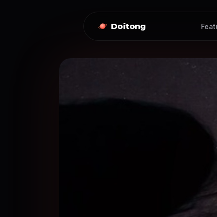
Doitong
Feat