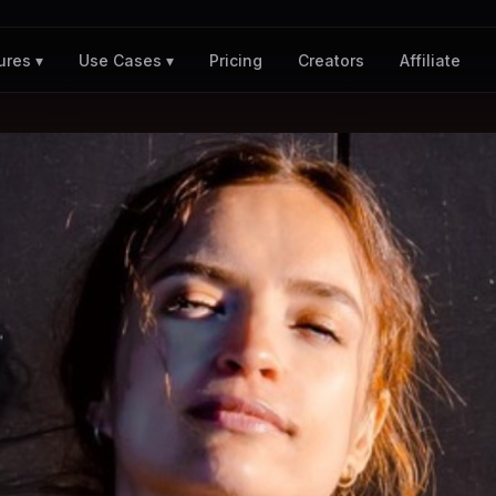
Pricing
Creators
Affiliate
ures ▾
Use Cases ▾