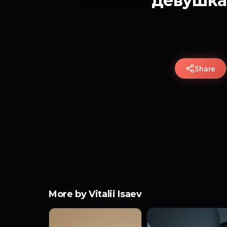
девушка
Share
More by Vitalii Isaev