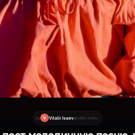
Vitalii Isaev
V
by
@vitalii-isaev