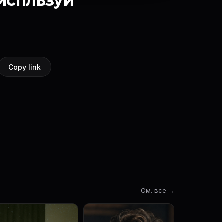
испльзуй
Copy link
См. все →