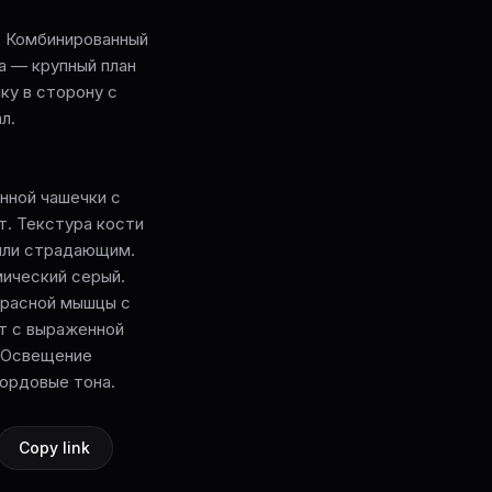
-. Комбинированный
а — крупный план
ку в сторону с
л.
нной чашечки с
т. Текстура кости
или страдающим.
мический серый.
красной мышцы с
т с выраженной
. Освещение
бордовые тона.
Copy link