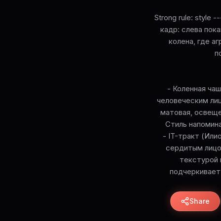
Strong rule: styl
кадр: слева пок
колена, где а
п
- Коленная ча
человеческим лиц
матовая, освещ
Стиль напомина
- IT-тракт (Ил
сердитым лицо
текстурой 
подчеркивает 
Share