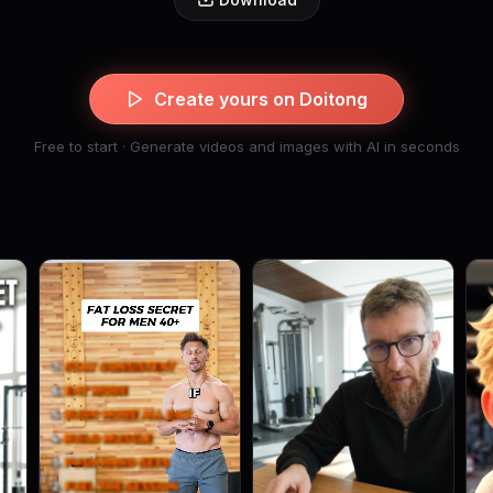
Create yours on Doitong
Free to start · Generate videos and images with AI in seconds