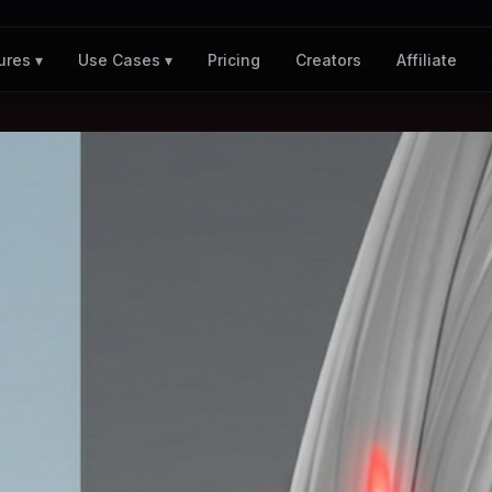
Pricing
Creators
Affiliate
ures ▾
Use Cases ▾