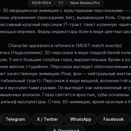
1024×1024
1:1
Nano Banana Pro
e --- 3D медицинская анимация с мультяшными персонажами --
азаны упражнения (приседания, бег), вызывающие боль. Справ
грессивный красный персонаж IT-тракт тянет коленную чашеч
омощью веревки. Видны индикаторы боли в виде цветных шка
Character appearance reference (MUST match exactly):
шечка (Надколенник): 3D-персонаж в виде гладкой белой коле
ом. У него большие голубые глаза, выразительные брови и ро
ение мягкое студийное. Персонаж выглядит обеспокоенным 
ет качественную анимацию Pixar, фон — нейтральный анато
иотибиальный тракт): Персонаж в виде мощной, волокнистой 
м и мускулистыми руками. Он выглядит как напряженный жгу
мышечных волокон. Глаза светятся яростью, зубы оскалены
рельеф мускулатуры. Стиль 3D-анимации, яркие красные и 
Telegram
X / Twitter
WhatsApp
Facebook
Download