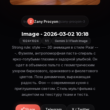
Zany Procyon
Z
by
@zany-procyon-3
Image - 2026-03-02 10:18
1024×1024
1:1
Gemini 3.1 Flash Image
Strong rule: style --- 3D анимация в стиле Pixar --
-. Фузилли, антропоморфная паста-спираль с
ярко-голубыми глазами и задорной улыбкой. Он
одет в объемное пальто с геометрическим
узором бирюзового, оранжевого и фиолетового
цветов. Поза динамичная, выражающая
радость. Фон — современная кухня с
приглушенным светом. Стиль мультфильма с
акцентом на текстуру ткани и теста.
Share
Telegram
X / Twitter