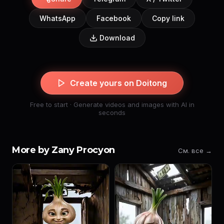
WhatsApp
Facebook
Copy link
Download
Create yours on Doitong
Free to start · Generate videos and images with AI in
seconds
More by Zany Procyon
См. все →