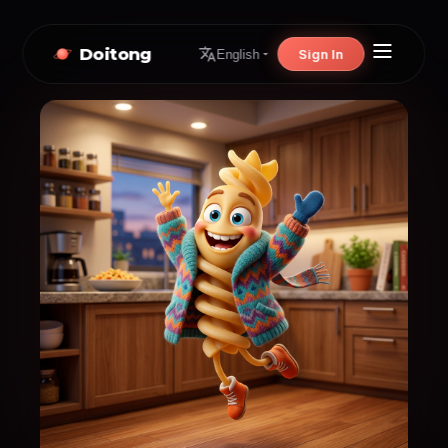
Doitong
Sign In
English