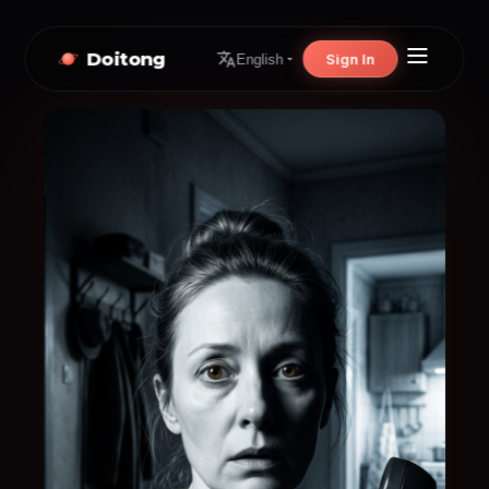
Doitong
Sign In
English