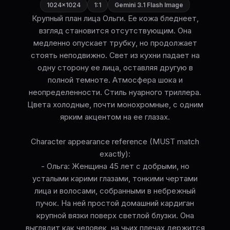
1024×1024
1:1
Gemini 3.1 Flash Image
Крупный план лица Ольги. Ее кожа бледнеет,
взгляд становится отсутствующим. Она
медленно опускает трубку, но продолжает
стоять неподвижно. Свет из кухни падает на
одну сторону ее лица, оставляя другую в
полной темноте. Атмосфера шока и
неопределенности. Стиль нуарного триллера.
Цвета холодные, почти монохромные, с одним
ярким акцентом на ее глазах.
Character appearance reference (MUST match
exactly):
- Ольга: Женщина 45 лет с добрыми, но
усталыми карими глазами, тонкими чертами
лица и волосами, собранными в небрежный
пучок. На ней простой домашний кардиган
крупной вязки поверх светлой блузки. Она
выглядит как человек, на чьих плечах держится