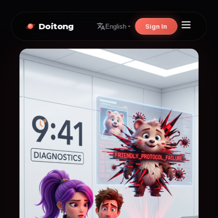
Doitong
Sign In
English