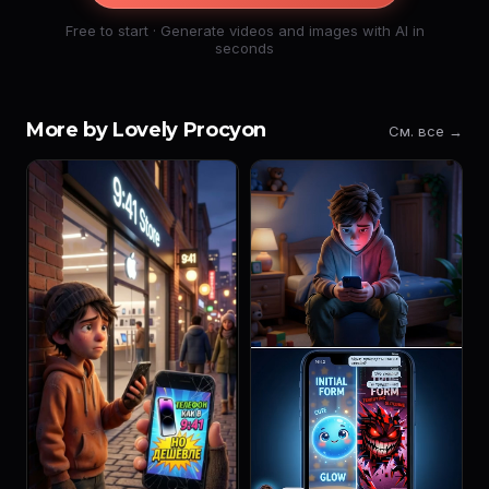
Free to start · Generate videos and images with AI in
seconds
More by Lovely Procyon
См. все →