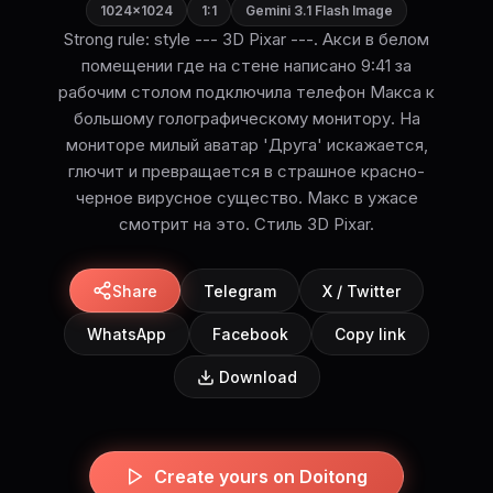
1024×1024
1:1
Gemini 3.1 Flash Image
Strong rule: style --- 3D Pixar ---. Акси в белом
помещении где на стене написано 9:41 за
рабочим столом подключила телефон Макса к
большому голографическому монитору. На
мониторе милый аватар 'Друга' искажается,
глючит и превращается в страшное красно-
черное вирусное существо. Макс в ужасе
смотрит на это. Стиль 3D Pixar.
Share
Telegram
X / Twitter
WhatsApp
Facebook
Copy link
Download
Create yours on Doitong