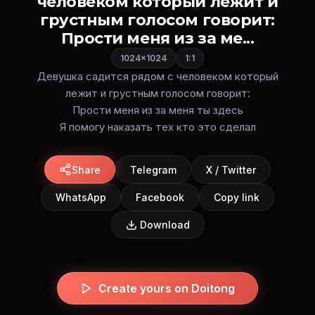
человеком который лежит и
грустным голосом говорит:
Прости меня из за ме...
1024×1024
1:1
Девушка садится рядом с человеком который
лежит и грустным голосом говорит:
Прости меня из за меня ты здесь
Я помогу наказать тех кто это сделал
Share
Telegram
X / Twitter
WhatsApp
Facebook
Copy link
Download
Create yours on Doitong