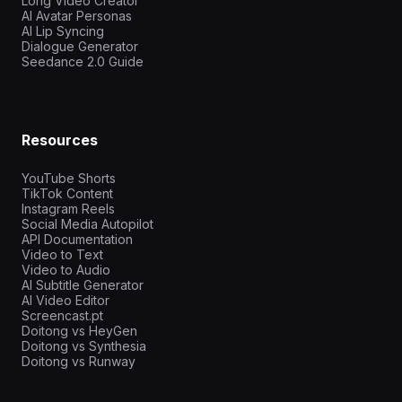
Long Video Creator
AI Avatar Personas
AI Lip Syncing
Dialogue Generator
Seedance 2.0 Guide
Resources
YouTube Shorts
TikTok Content
Instagram Reels
Social Media Autopilot
API Documentation
Video to Text
Video to Audio
AI Subtitle Generator
AI Video Editor
Screencast.pt
Doitong vs HeyGen
Doitong vs Synthesia
Doitong vs Runway