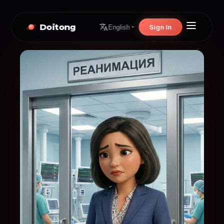
Doitong
Sign In
English