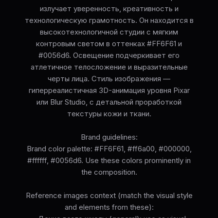
излучает уверенность, креативность и
технологическую грамотность. Он находится в
высокотехнологичной студии с мягким
контровым светом в оттенках #FF6F61 и
#0056d6. Освещение подчеркивает его
атлетичное телосложение и выразительные
черты лица. Стиль изображения —
гиперреалистичная 3D-анимация уровня Pixar
или Blur Studio, с детальной проработкой
текстуры кожи и ткани.
Brand guidelines:
Brand color palette: #FF6F61, #ff6a00, #000000,
#ffffff, #0056d6. Use these colors prominently in
the composition.
Reference images context (match the visual style
and elements from these):