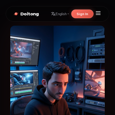
Doitong
Sign In
English