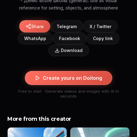
- Денис возле школы (general): use as visual
reference for setting, objects, and atmosphere
Share
Telegram
X / Twitter
WhatsApp
Facebook
Copy link
Download
Create yours on Doitong
Free to start · Generate videos and images with AI in
seconds
More from this creator