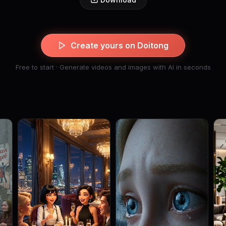
Create yours on Doitong
Free to start · Generate videos and images with AI in seconds