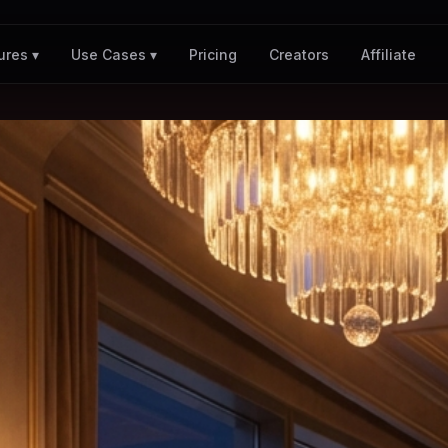
Pricing
Creators
Affiliate
ures ▾
Use Cases ▾