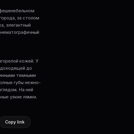
я в фешенебельном
города, за столом
ка, элегантный
кинематографичный
агорелой кожей. У
, доходящей до
линными темными
полные губы нежно-
зглядом. На ней
ные узкие лямки.
Copy link