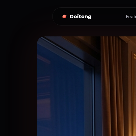
Doitong
Feat