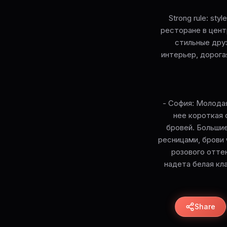
Strong rule: sty
ресторане в цент
стильные друз
интерьер, дорога
- София: Молодая
нее короткая 
бровей. Больши
ресницами, брови 
розового оттен
надета белая кл
Share