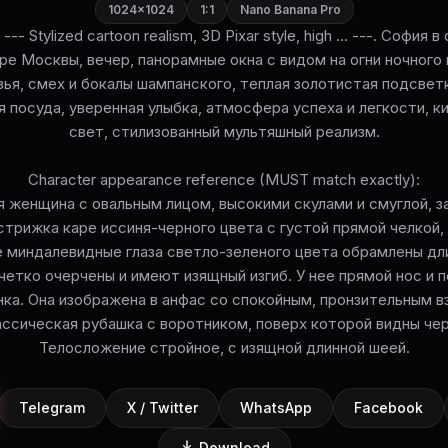
1024×1024
1:1
Nano Banana Pro
le --- Stylized cartoon realism, 3D Pixar style, high ... ---. Софи
ре Москвы, вечер, панорамные окна с видом на огни ночного 
ья, смех и бокалы шампанского, теплая золотистая подсвет
я посуда, уверенная улыбка, атмосфера успеха и легкости, 
свет, стилизованный мультяшный реализм.
Character appearance reference (MUST match exactly):
 женщина с овальным лицом, высокими скулами и смуглой, з
стрижка каре иссиня-черного цвета с густой прямой челкой
е миндалевидные глаза светло-зеленого цвета обрамлены д
четко очерчены и имеют изящный изгиб. У нее прямой нос и 
ка. Она изображена в анфас со спокойным, пронзительным в
ассическая рубашка с воротником, поверх которой видны чер
Телосложение стройное, с изящной длинной шеей.
Telegram
X / Twitter
WhatsApp
Facebook
Download