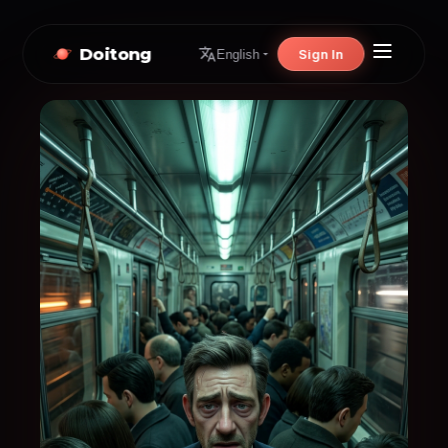
Doitong
Sign In
English