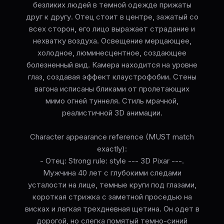
безликих людей в темной одежде прижаты
друг к другу. Отец стоит в центре, зажатый со
всех сторон, его лицо выражает страдание и
нехватку воздуха. Освещение мерцающее,
холодное, люминесцентное, создающее
болезненный вид. Камера находится на уровне
глаз, создавая эффект клаустрофобии. Стены
вагона исписаны бликами от пролетающих
мимо огней туннеля. Стиль мрачной,
реалистичной 3D анимации.
Character appearance reference (MUST match
exactly):
- Отец: Strong rule: style --- 3D Pixar ---.
Мужчина 40 лет с глубокими следами
усталости на лице, темные круги под глазами,
короткая стрижка с заметной проседью на
висках и легкая трехдневная щетина. Он одет в
дорогой, но слегка помятый темно-синий