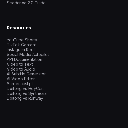
Seedance 2.0 Guide
Resources
YouTube Shorts
TikTok Content
Instagram Reels
Social Media Autopilot
API Documentation
Video to Text
Video to Audio
AI Subtitle Generator
AI Video Editor
Screencast.pt
Doitong vs HeyGen
Doitong vs Synthesia
Doitong vs Runway