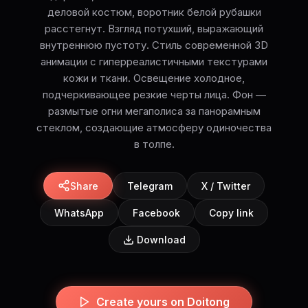
деловой костюм, воротник белой рубашки
расстегнут. Взгляд потухший, выражающий
внутреннюю пустоту. Стиль современной 3D
анимации с гиперреалистичными текстурами
кожи и ткани. Освещение холодное,
подчеркивающее резкие черты лица. Фон —
размытые огни мегаполиса за панорамным
стеклом, создающие атмосферу одиночества
в толпе.
Share
Telegram
X / Twitter
WhatsApp
Facebook
Copy link
Download
Create yours on Doitong