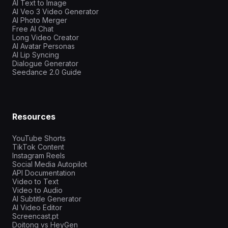
AI Text to Image
AI Veo 3 Video Generator
AI Photo Merger
Free AI Chat
Long Video Creator
AI Avatar Personas
AI Lip Syncing
Dialogue Generator
Seedance 2.0 Guide
Resources
YouTube Shorts
TikTok Content
Instagram Reels
Social Media Autopilot
API Documentation
Video to Text
Video to Audio
AI Subtitle Generator
AI Video Editor
Screencast.pt
Doitong vs HeyGen