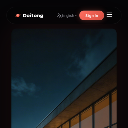
Doitong
Sign In
English