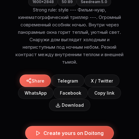
1600×2848
50:89
Seedream 5.0
Strong rule: style --- Фильм-нуар,
кинематографический триллер ---. Огромный
современный особняк ночью. Внутри через
панорамные окна горит теплый, уютный свет.
Снаружи дом выглядит холодным и
неприступным под ночным небом. Резкий
контраст между внутренним теплом и внешней
тьмой.
Share
Telegram
X / Twitter
WhatsApp
Facebook
Copy link
Download
Create yours on Doitong