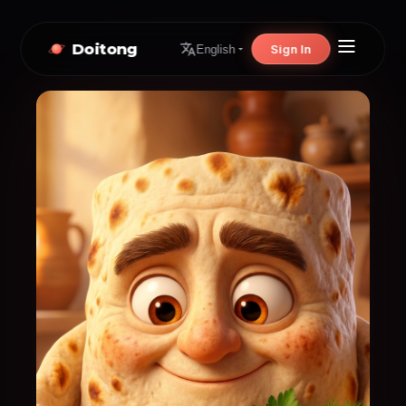
Doitong
Sign In
English