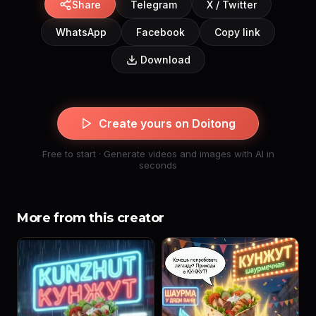
Share
Telegram
X / Twitter
WhatsApp
Facebook
Copy link
Download
Create yours on Doitong
Free to start · Generate videos and images with AI in
seconds
More from this creator