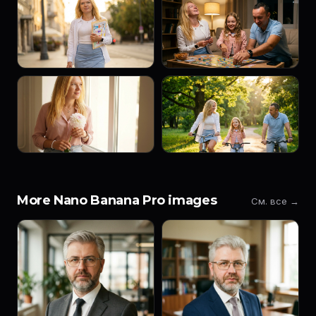
More Nano Banana Pro images
См. все →