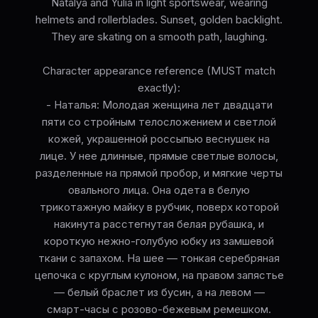
Natalya and Yulia in light sportswear, wearing
helmets and rollerblades. Sunset, golden backlight.
They are skating on a smooth path, laughing.
Character appearance reference (MUST match
exactly):
- Наталья: Молодая женщина лет двадцати
пяти со стройным телосложением и светлой
кожей, украшенной россыпью веснушек на
лице. У нее длинные, прямые светлые волосы,
разделенные на прямой пробор, и мягкие черты
овального лица. Она одета в белую
трикотажную майку в рубчик, поверх которой
накинута расстегнутая белая рубашка, и
короткую нежно-голубую юбку из замшевой
ткани с запахом. На шее — тонкая серебряная
цепочка с круглым кулоном, на правом запястье
— белый браслет из бусин, а на левом —
смарт-часы с розово-бежевым ремешком.