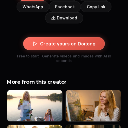
WhatsApp
Facebook
Copy link
Download
Create yours on Doitong
Free to start · Generate videos and images with AI in
seconds
More from this creator