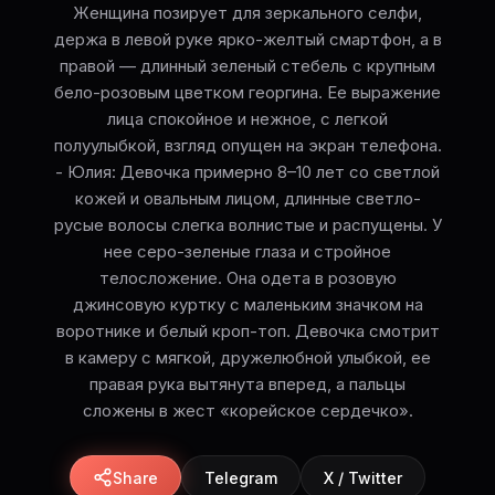
Женщина позирует для зеркального селфи,
держа в левой руке ярко-желтый смартфон, а в
правой — длинный зеленый стебель с крупным
бело-розовым цветком георгина. Ее выражение
лица спокойное и нежное, с легкой
полуулыбкой, взгляд опущен на экран телефона.
- Юлия: Девочка примерно 8–10 лет со светлой
кожей и овальным лицом, длинные светло-
русые волосы слегка волнистые и распущены. У
нее серо-зеленые глаза и стройное
телосложение. Она одета в розовую
джинсовую куртку с маленьким значком на
воротнике и белый кроп-топ. Девочка смотрит
в камеру с мягкой, дружелюбной улыбкой, ее
правая рука вытянута вперед, а пальцы
сложены в жест «корейское сердечко».
Share
Telegram
X / Twitter