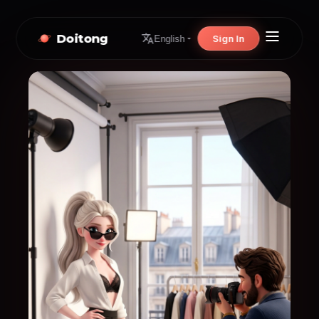
Doitong
Sign In
English