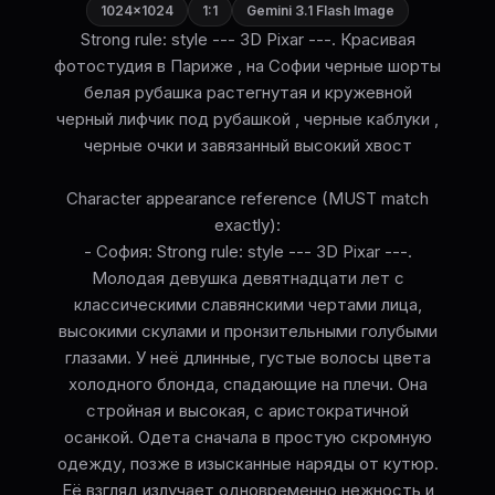
1024×1024
1:1
Gemini 3.1 Flash Image
Strong rule: style --- 3D Pixar ---. Красивая
фотостудия в Париже , на Софии черные шорты
белая рубашка растегнутая и кружевной
черный лифчик под рубашкой , черные каблуки ,
черные очки и завязанный высокий хвост
Character appearance reference (MUST match
exactly):
- София: Strong rule: style --- 3D Pixar ---.
Молодая девушка девятнадцати лет с
классическими славянскими чертами лица,
высокими скулами и пронзительными голубыми
глазами. У неё длинные, густые волосы цвета
холодного блонда, спадающие на плечи. Она
стройная и высокая, с аристократичной
осанкой. Одета сначала в простую скромную
одежду, позже в изысканные наряды от кутюр.
Её взгляд излучает одновременно нежность и