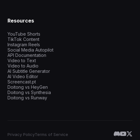
Resources
YouTube Shorts
TikTok Content
Instagram Reels
Social Media Autopilot
API Documentation
Video to Text
Video to Audio
AI Subtitle Generator
AI Video Editor
Screencast.pt
Doitong vs HeyGen
Doitong vs Synthesia
Doitong vs Runway
Privacy Policy
Terms of Service