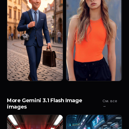
More Gemini 3.1 Flash Image
См. все
→
images