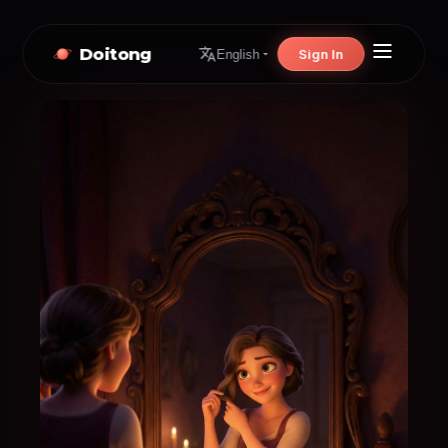
Doitong
Sign In
English