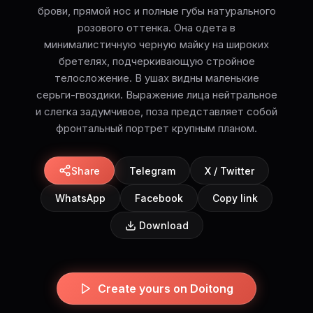
брови, прямой нос и полные губы натурального
розового оттенка. Она одета в
минималистичную черную майку на широких
бретелях, подчеркивающую стройное
телосложение. В ушах видны маленькие
серьги-гвоздики. Выражение лица нейтральное
и слегка задумчивое, поза представляет собой
фронтальный портрет крупным планом.
Share
Telegram
X / Twitter
WhatsApp
Facebook
Copy link
Download
Create yours on Doitong