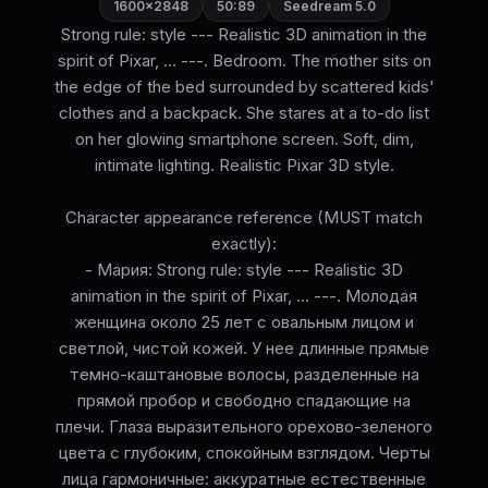
1600×2848
50:89
Seedream 5.0
Strong rule: style --- Realistic 3D animation in the
spirit of Pixar, ... ---. Bedroom. The mother sits on
the edge of the bed surrounded by scattered kids'
clothes and a backpack. She stares at a to-do list
on her glowing smartphone screen. Soft, dim,
intimate lighting. Realistic Pixar 3D style.
Character appearance reference (MUST match
exactly):
- Мария: Strong rule: style --- Realistic 3D
animation in the spirit of Pixar, ... ---. Молодая
женщина около 25 лет с овальным лицом и
светлой, чистой кожей. У нее длинные прямые
темно-каштановые волосы, разделенные на
прямой пробор и свободно спадающие на
плечи. Глаза выразительного орехово-зеленого
цвета с глубоким, спокойным взглядом. Черты
лица гармоничные: аккуратные естественные