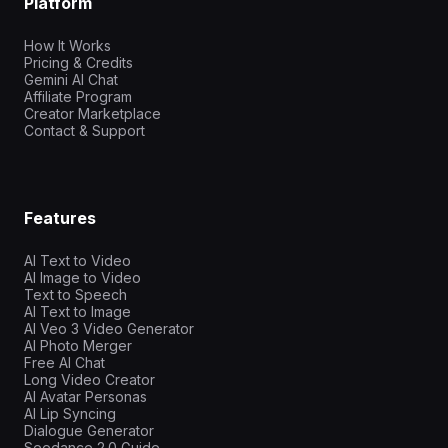
Platform
How It Works
Pricing & Credits
Gemini AI Chat
Affiliate Program
Creator Marketplace
Contact & Support
Features
AI Text to Video
AI Image to Video
Text to Speech
AI Text to Image
AI Veo 3 Video Generator
AI Photo Merger
Free AI Chat
Long Video Creator
AI Avatar Personas
AI Lip Syncing
Dialogue Generator
Seedance 2.0 Guide