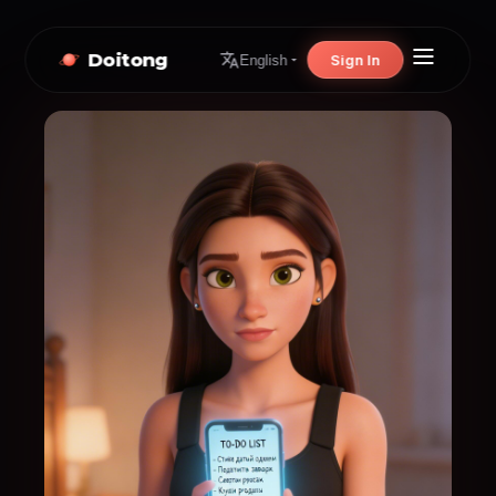
Doitong
Sign In
English