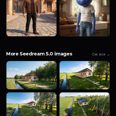
More Seedream 5.0 images
См. все →