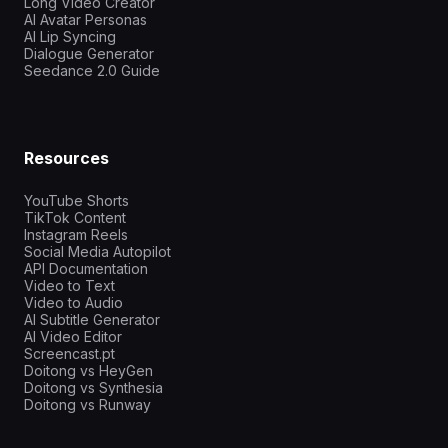
Long Video Creator
AI Avatar Personas
AI Lip Syncing
Dialogue Generator
Seedance 2.0 Guide
Resources
YouTube Shorts
TikTok Content
Instagram Reels
Social Media Autopilot
API Documentation
Video to Text
Video to Audio
AI Subtitle Generator
AI Video Editor
Screencast.pt
Doitong vs HeyGen
Doitong vs Synthesia
Doitong vs Runway