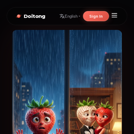
Doitong
Sign In
English