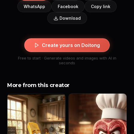
WhatsApp
Facebook
Copy link
Download
Create yours on Doitong
Free to start · Generate videos and images with AI in
seconds
More from this creator