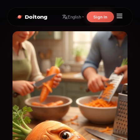
Doitong
Sign In
English