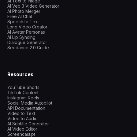
AI Text to Image
AI Veo 3 Video Generator
AI Photo Merger
Free AI Chat
Speech to Text
Long Video Creator
AI Avatar Personas
AI Lip Syncing
Dialogue Generator
Seedance 2.0 Guide
Resources
YouTube Shorts
TikTok Content
Instagram Reels
Social Media Autopilot
API Documentation
Video to Text
Video to Audio
AI Subtitle Generator
AI Video Editor
Screencast.pt