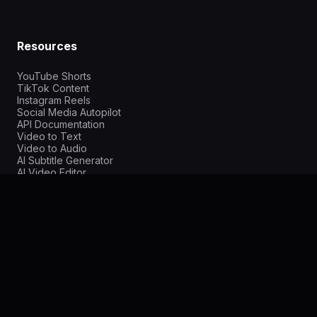
Resources
YouTube Shorts
TikTok Content
Instagram Reels
Social Media Autopilot
API Documentation
Video to Text
Video to Audio
AI Subtitle Generator
AI Video Editor
Screencast.pt
Doitong vs HeyGen
Doitong vs Synthesia
Doitong vs Runway
Privacy Policy
Terms of Service