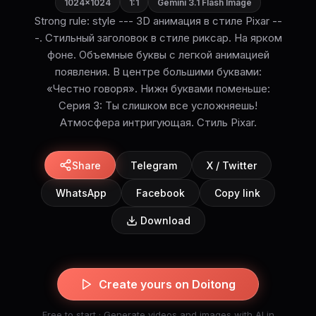
1024×1024
1:1
Gemini 3.1 Flash Image
Strong rule: style --- 3D анимация в стиле Pixar --
-. Стильный заголовок в стиле риксар. На ярком
фоне. Объемные буквы с легкой анимацией
появления. В центре большими буквами:
«Честно говоря». Нижн буквами поменьше:
Серия 3: Ты слишком все усложняешь!
Атмосфера интригующая. Стиль Pixar.
Share
Telegram
X / Twitter
WhatsApp
Facebook
Copy link
Download
Create yours on Doitong
Free to start · Generate videos and images with AI in