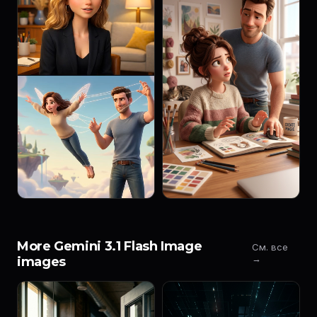
More Gemini 3.1 Flash Image
См. все
→
images