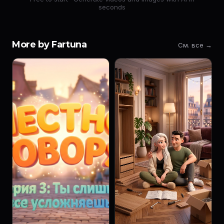
seconds
More by Fartuna
См. все →