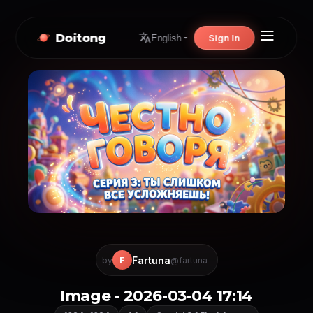
Doitong
Sign In
English
Fartuna
F
by
@fartuna
Image - 2026-03-04 17:14