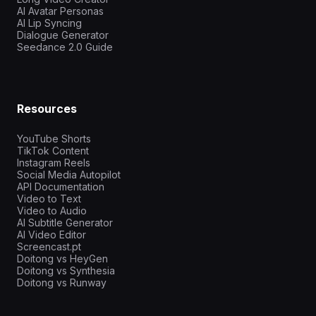
AI Avatar Personas
AI Lip Syncing
Dialogue Generator
Seedance 2.0 Guide
Resources
YouTube Shorts
TikTok Content
Instagram Reels
Social Media Autopilot
API Documentation
Video to Text
Video to Audio
AI Subtitle Generator
AI Video Editor
Screencast.pt
Doitong vs HeyGen
Doitong vs Synthesia
Doitong vs Runway