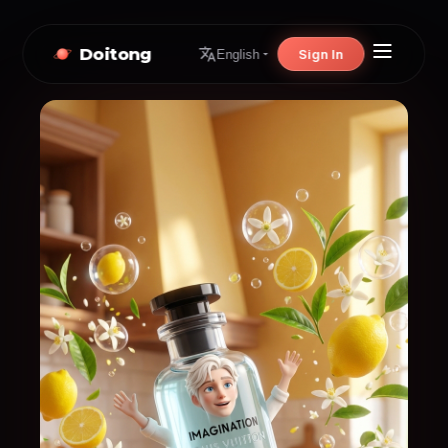
Doitong
Sign In
English