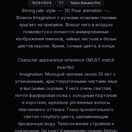
1024×1024
1:1
Nano Banana Pro
Strong rule: style --- 3D Pixar animation ---.
Флакон Imagination с ручками ножками глазами
прыгает на прилавок. Вокруг него в воздухе
появляются и лопаются анимированные
изображения лимонов, чайных листьев и белых
цветов нероли. Яркие, сочные цвета. в конце
Character appearance reference (MUST match
exactly):
- Imagination: Молодой человек около 25 лет с
утонченными, аристократичными чертами лица
и высокими скулами. У него очень светлая,
почти фарфоровая кожа с холодным подтоном
и короткие, идеально уложенные волосы
платинового оттенка. Глаза пронзительного
светло-голубого цвета, напоминающие
прозрачную воду. Телосложение стройное и
грациозное. Он одет в минималистичную белую