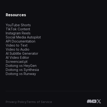
Resources
YouTube Shorts
TikTok Content
Instagram Reels
Social Media Autopilot
API Documentation
Video to Text
Video to Audio
AI Subtitle Generator
AI Video Editor
Screencast.pt
Doitong vs HeyGen
Doitong vs Synthesia
Doitong vs Runway
Privacy Policy
Terms of Service