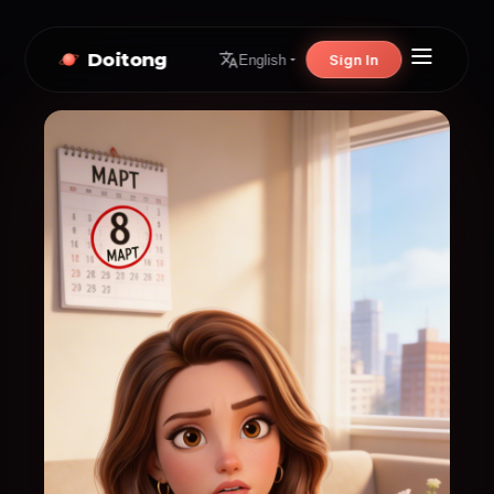
Doitong
Sign In
English