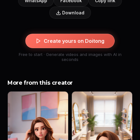
WhatsApp
Facebook
Copy link
Download
Create yours on Doitong
Free to start · Generate videos and images with AI in
seconds
More from this creator