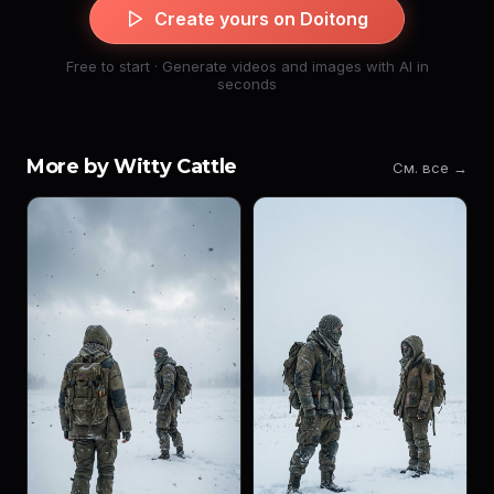
Create yours on Doitong
Free to start · Generate videos and images with AI in
seconds
More by Witty Cattle
См. все →