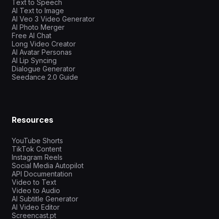
Text to Speech
AI Text to Image
AI Veo 3 Video Generator
AI Photo Merger
Free AI Chat
Long Video Creator
AI Avatar Personas
AI Lip Syncing
Dialogue Generator
Seedance 2.0 Guide
Resources
YouTube Shorts
TikTok Content
Instagram Reels
Social Media Autopilot
API Documentation
Video to Text
Video to Audio
AI Subtitle Generator
AI Video Editor
Screencast.pt