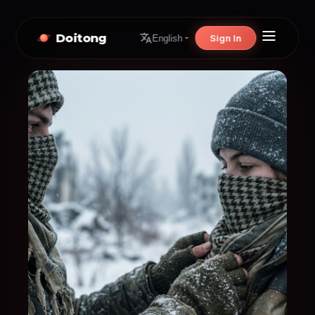
Doitong
Sign In
English