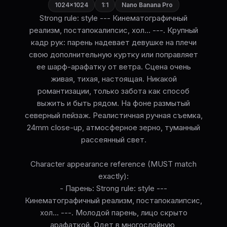
1024×1024
1:1
Nano Banana Pro
Strong rule: style --- Кинематографичный
реализм, постапокалипсис, хол... ---. Крупный
кадр рук: парень надевает девушке на плечи
свою дополнительную куртку или поправляет
ее шарф-арафатку от ветра. Сцена очень
живая, тихая, настоящая. Никакой
романтизации, только забота как способ
выжить и быть рядом. На фоне размытый
северный пейзаж. Реалистичная ручная съемка,
24mm close-up, атмосферное зерно, туманный
рассеянный свет.
Character appearance reference (MUST match
exactly):
- Парень: Strong rule: style ---
Кинематографичный реализм, постапокалипсис,
хол... ---. Молодой парень, лицо скрыто
арафаткой. Одет в многослойную,