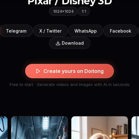
Pixar / Disney 3D
1024×1024
1:1
Telegram
X / Twitter
WhatsApp
Facebook
Download
Create yours on Doitong
Free to start · Generate videos and images with AI in seconds