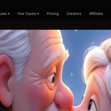
Pricing
Creators
Affiliate
ures ▾
Use Cases ▾