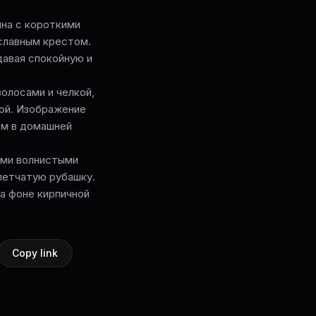
ина с короткими
славным крестом.
давая спокойную и
олосами и челкой,
кой. Изображение
ем в домашней
ыми волнистыми
летчатую рубашку.
а фоне кирпичной
Copy link