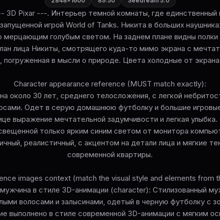
2848×1600
89:50
Seedream 5.0
e --- 3D Pixar ---. Интерьер темной комнаты, где единственны
запущенной игрой World of Tanks. Никита в больших наушника
 мерцающим голубым светом. На заднем плане видны полки с
план лица Никиты, смотрящего куда-то мимо экрана с мечтат
 погруженная в мысли о природе. Цвета холодные от экрана 
Character appearance reference (MUST match exactly):
на около 30 лет, среднего телосложения, с легкой небрито
осами. Одет в серую домашнюю футболку и большие игровые
це выражение мечтательной задумчивости и легкая улыбка. 
свещенной только ярким синим светом от монитора компью
чный, реалистичный, с акцентом на детали лица и мягкие те
современной квартиры.
ence images context (match the visual style and elements from t
мужчина в стиле 3D-анимации (character): Стилизованный м
ыми волосами и залысинами, одетый в черную футболку с з
е выполнено в стиле современной 3D-анимации с мягким о