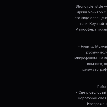
Strong rule: styl
яркий монитор с 
его лицо освещено
тени. Крупный 
Атмосфера тихая,
- Никита: Мужчи
русыми вол
микрофоном. На ли
комнате, о
кинематографи
Refer
- Светловолосый 
короткими светл
Изображени