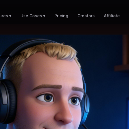
Pricing
Creators
Affiliate
ures ▾
Use Cases ▾