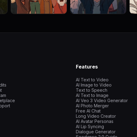
Features
AI Text to Video
dits
AI Image to Video
t
Text to Speech
gram
AI Text to Image
etplace
AI Veo 3 Video Generator
pport
AI Photo Merger
Free AI Chat
Long Video Creator
AI Avatar Personas
AI Lip Syncing
Dialogue Generator
Seedance 2.0 Guide