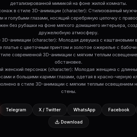
детализированной мимикой на фоне жилой комнаты.
онаж в стиле 3D-анимации (character): Стилизованный мужч
и и голубыми глазами, носящий серебряную цепочку с право
ен без рубашки на фоне мягкого домашнего интерьера, соз
дружелюбную атмосферу.
е 3D-анимации (character): Молодая девушка с каштановыми в
е платье с цветочным принтом и золотое ожерелье с бабоч
стиле современной 3D-анимации с мягким теплым освещени
обстановке.
ый женский персонаж (character): Молодая женщина с длинн
сами и большими карими глазами, одетая в красно-черную к
олнено в стиле 3D-анимации с мягким теплым освещением н
стены.
Telegram
X / Twitter
WhatsApp
Facebook
Download