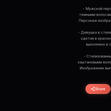
- Мужской перс
темными волосам
Персонаж изображ
- Девушка в стил
одетая в красно
выполнено в 
- Стилизованн
каштановыми воло
Изображение вып
Share