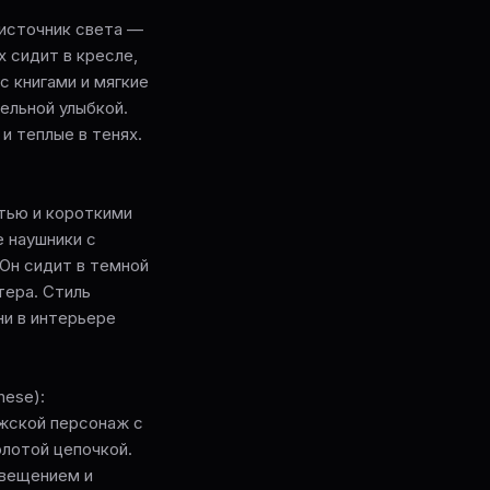
й источник света —
х сидит в кресле,
 книгами и мягкие
ельной улыбкой.
и теплые в тенях.
стью и короткими
 наушники с
Он сидит в темной
тера. Стиль
ни в интерьере
hese):
ужской персонаж с
олотой цепочкой.
свещением и