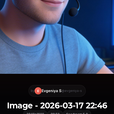
Evgeniya S
E
by
@evgeniya-s
Image - 2026-03-17 22:46