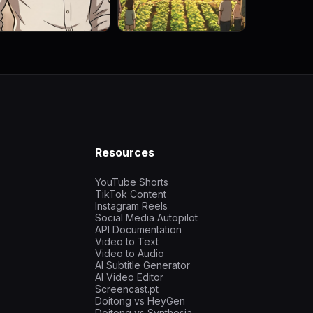
Resources
YouTube Shorts
TikTok Content
Instagram Reels
Social Media Autopilot
API Documentation
Video to Text
Video to Audio
AI Subtitle Generator
AI Video Editor
Screencast.pt
Doitong vs HeyGen
Doitong vs Synthesia