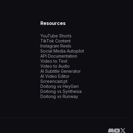
Resources
YouTube Shorts
TikTok Content
Instagram Reels
Social Media Autopilot
API Documentation
Video to Text
Video to Audio
AI Subtitle Generator
AI Video Editor
Screencast.pt
Doitong vs HeyGen
Doitong vs Synthesia
Doitong vs Runway