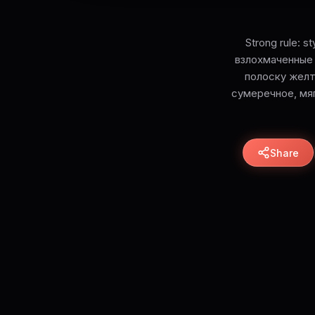
Strong rule: 
взлохмаченные 
полоску желт
сумеречное, мяг
Share