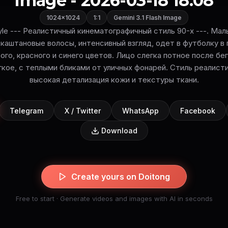
Image - 2026-03-18 18:08
1024×1024
1:1
Gemini 3.1 Flash Image
style --- Реалистичный кинематографичный стиль 90-х ---. Маль
каштановые волосы, интенсивный взгляд, одет в футболку в
ого, красного и синего цветов. Лицо слегка потное после бе
кое, с теплыми бликами от уличных фонарей. Стиль реалисти
высокая детализация кожи и текстуры ткани.
Telegram
X / Twitter
WhatsApp
Facebook
Download
Create yours on Doitong
Free to start · Generate videos and images with AI in seconds