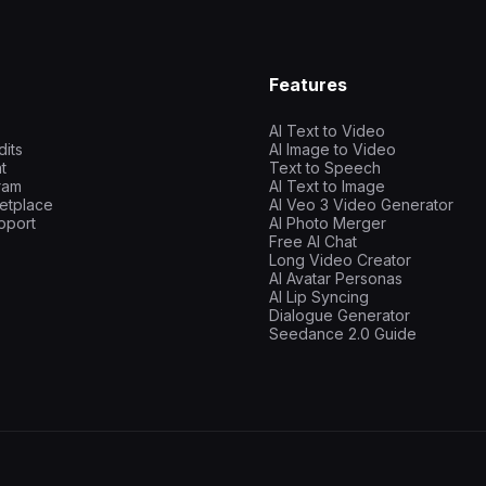
Features
AI Text to Video
dits
AI Image to Video
t
Text to Speech
gram
AI Text to Image
etplace
AI Veo 3 Video Generator
pport
AI Photo Merger
Free AI Chat
Long Video Creator
AI Avatar Personas
AI Lip Syncing
Dialogue Generator
Seedance 2.0 Guide