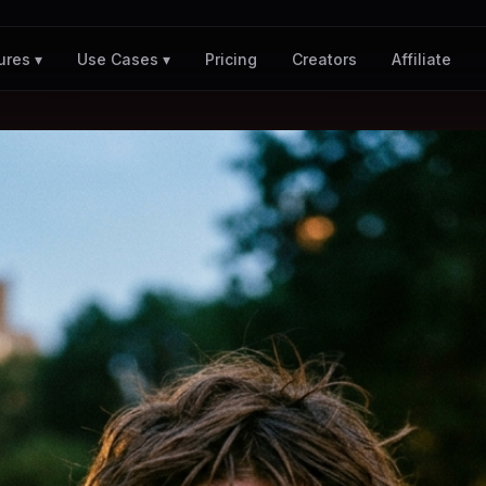
Pricing
Creators
Affiliate
ures ▾
Use Cases ▾