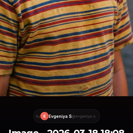
Evgeniya S
E
by
@evgeniya-s