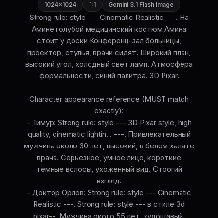
1024×1024
1:1
Gemini 3.1 Flash Image
Strong rule: style --- Cinematic Realistic ---. На
Амине голубой медицинский костюм Амина
стоит у доски Конференц-зал больницы,
проектор, стулья, врачи сидят. Широкий план,
высокий угол, холодный свет ламп. Атмосфера
формальности, синий палитра. 3D Pixar.
Character appearance reference (MUST match
exactly):
- Тимур: Strong rule: style --- 3D Pixar style, high
quality, cinematic lightin... ---. Привлекательный
мужчина около 30 лет, высокий, в белом халате
врача. Серьезное, умное лицо, короткие
темные волосы, ухоженный вид. Строгий
взгляд.
- Доктор Орлов: Strong rule: style --- Cinematic
Realistic ---. Strong rule: style --- в стиле 3d
pixar--. Мужчина около 55 лет, худощавый,