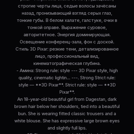
строгие черты лица, седые волосы зачёсаны
назад, пронизывающий взгляд серых глаз,
тонкие губы. В белом халате, галстуке, очки в
тонкой оправе. Выражение суровое,
авторитетное. Энергия доминирующая.
Освещение конференц-зала, фон с доской.
Стиль 3D Pixar: резкие тени, детализированное
лицо, профессиональный вид,
кинематографическая глубина.
- Амина: Strong rule: style --- 3D Pixar style, high
quality, cinematic lightin... ---. Strong Strict rule:
style — **3D Pixar**. Strict rule: style — **3D
Pixar**.
An 18-year-old beautiful girl from Dagestan, dark
brown hair below her shoulders, tied into a beautiful
bun. She is wearing fitted classic trousers and a
white blouse. She has expressive large brown eyes
and slightly full lips.