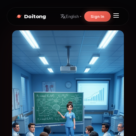
Doitong
Sign In
English