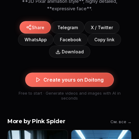
**3D Pixar animation style**, highly detailed,
**expressive face**.
Share
Telegram
X / Twitter
WhatsApp
Facebook
Copy link
Download
Create yours on Doitong
Free to start · Generate videos and images with AI in
seconds
More by Pink Spider
См. все →