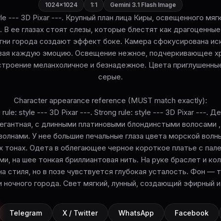
1024×1024
1:1
Gemini 3.1 Flash Image
style --- 3D Pixar ---. Крупный план лица Киры, освещенного мя
. В ее глазах стоят слезы, которые блестят как драгоценные
гни города создают эффект боке. Камера сфокусирована ис
ивая каждую эмоцию. Освещение нежное, подчеркивающее хр
строение меланхоличное и безнадежное. Цвета приглушенны
серые.
Character appearance reference (MUST match exactly):
 rule: style --- 3D Pixar ---. Strong rule: style --- 3D Pixar ---. 
легантная, с длинными платиновыми блондинстыми волосами 
волнами. У нее большие печальные глаза цвета морской волн
 тонах. Одета в облегающее черное короткое платье с пал
и, на шее тонкая бриллиантовая нить. На руке браслет и коль
на стиля, но в позе чувствуется глубокая усталость. Фон — 
и ночного города. Свет мягкий, лунный, создающий эфирный и
Telegram
X / Twitter
WhatsApp
Facebook