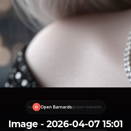
Open Barnards
O
by
@open-barnards
Image - 2026-04-07 15:01