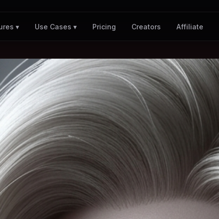
Pricing
Creators
Affiliate
ures ▾
Use Cases ▾