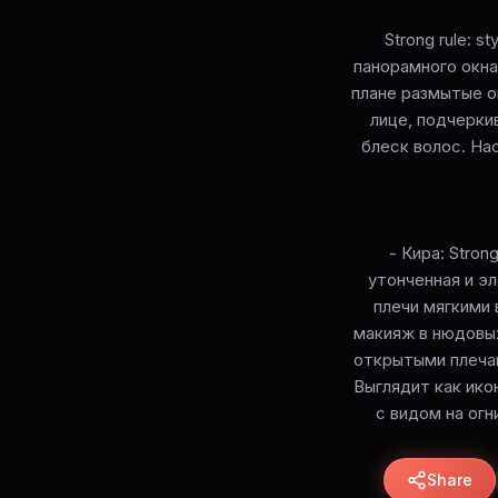
Strong rule: 
панорамного окна
плане размытые о
лице, подчерк
блеск волос. На
- Кира: Strong
утонченная и э
плечи мягкими 
макияж в нюдовых
открытыми плечам
Выглядит как ико
с видом на огн
Share