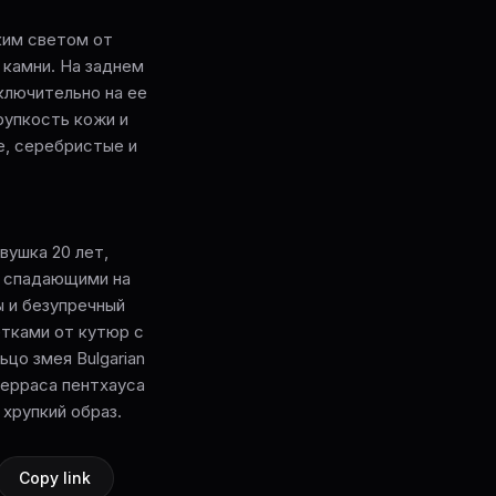
гким светом от
 камни. На заднем
ключительно на ее
упкость кожи и
е, серебристые и
Девушка 20 лет,
, спадающими на
ы и безупречный
етками от кутюр с
цо змея Bulgarian
терраса пентхауса
 хрупкий образ.
Copy link