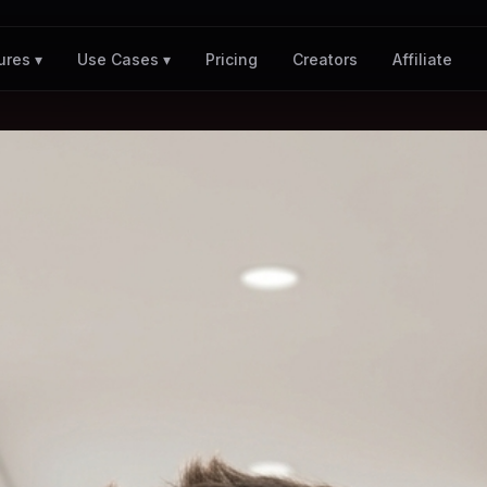
Pricing
Creators
Affiliate
ures ▾
Use Cases ▾