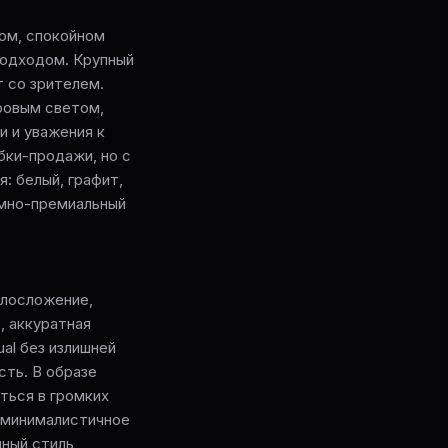
стом, спокойном
подходом. Крупный
т со зрителем.
ровым светом,
 и уважения к
бки-продажи, но с
: белый, графит,
амно-премиальный
телосложение,
, аккуратная
al без излишней
сть. В образе
ться в громких
 минималистичное
нный стиль