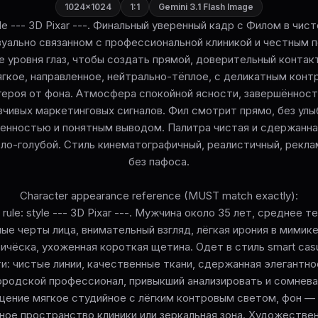
1024×1024
1:1
Gemini 3.1 Flash Image
tyle --- 3D Pixar ---. Финальный уверенный кадр с Филом в чи
зуально связанном с профессиональной клиникой и честным 
е уровня глаз, чтобы создать прямой, доверительный контак
гкое, направленное, нейтрально-тёплое, с деликатным конт
ероя от фона. Атмосфера спокойной ясности, завершённости
зчивых маркетинговых сигналов. Фил смотрит прямо, без улы
енностью и понятным выводом. Палитра чистая и сдержанная
тло-голубой. Стиль кинематографичный, реалистичный, рекл
без пафоса.
Character appearance reference (MUST match exactly):
g rule: style --- 3D Pixar ---. Мужчина около 35 лет, среднее 
ые черты лица, внимательный взгляд, лёгкая ирония в мимике
ичёска, ухоженная короткая щетина. Одет в стиль smart casu
: чистые линии, качественные ткани, сдержанная элегантно
ородской профессионал, привыкший анализировать и сомнева
щение мягкое студийное с лёгким контровым светом, фон —
ое пространство клиники или зеркальная зона. Художестве