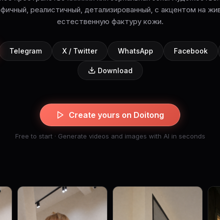
фичный, реалистичный, детализированный, с акцентом на жи
естественную фактуру кожи.
Telegram
X / Twitter
WhatsApp
Facebook
Download
Create yours on Doitong
Free to start · Generate videos and images with AI in seconds