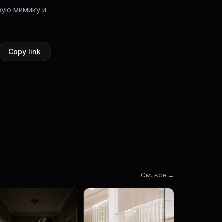
вую мимику и
Copy link
См. все →