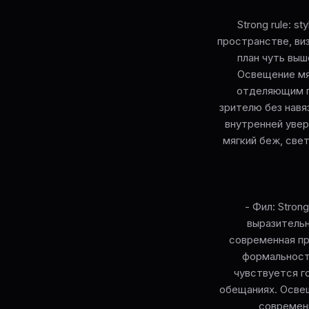
Strong rule: s
пространстве, ви
план чуть выш
Освещение мя
отделяющим г
зрителю без навя
внутренней увер
мягкий беж, све
- Фил: Stron
выразительн
современная пр
формальности
чувствуется г
обещаниях. Осве
современн