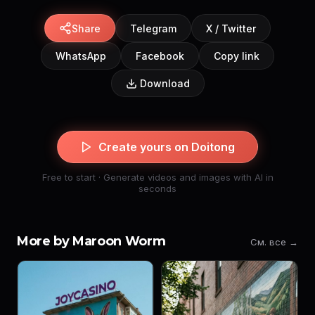
Share
Telegram
X / Twitter
WhatsApp
Facebook
Copy link
Download
Create yours on Doitong
Free to start · Generate videos and images with AI in
seconds
More by Maroon Worm
См. все →