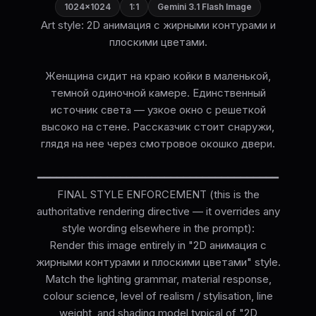
1024×1024
1:1
Gemini 3.1 Flash Image
Art style: 2D анимация с жирными контурами и
плоскими цветами.
Женщина сидит на краю койки в маленькой,
темной одиночной камере. Единственный
источник света — узкое окно с решеткой
высоко на стене. Рассказчик стоит снаружи,
глядя на нее через смотровое окошко двери.
━━━━━━━━━━━━━━━━━━━━━━━━━━━━━━━━━━━━━━
FINAL STYLE ENFORCEMENT (this is the
authoritative rendering directive — it overrides any
style wording elsewhere in the prompt):
Render this image entirely in "2D анимация с
жирными контурами и плоскими цветами" style.
Match the lighting grammar, material response,
colour science, level of realism / stylisation, line
weight, and shading model typical of "2D