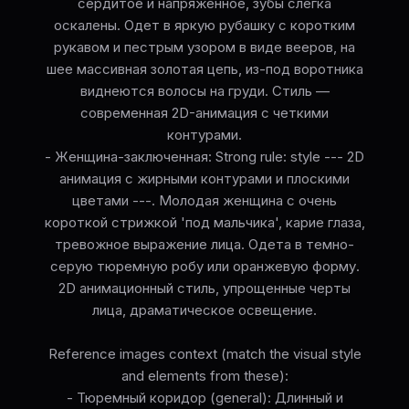
сердитое и напряженное, зубы слегка
оскалены. Одет в яркую рубашку с коротким
рукавом и пестрым узором в виде вееров, на
шее массивная золотая цепь, из-под воротника
виднеются волосы на груди. Стиль —
современная 2D-анимация с четкими
контурами.
- Женщина-заключенная: Strong rule: style --- 2D
анимация с жирными контурами и плоскими
цветами ---. Молодая женщина с очень
короткой стрижкой 'под мальчика', карие глаза,
тревожное выражение лица. Одета в темно-
серую тюремную робу или оранжевую форму.
2D анимационный стиль, упрощенные черты
лица, драматическое освещение.
Reference images context (match the visual style
and elements from these):
- Тюремный коридор (general): Длинный и