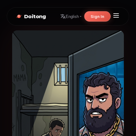
Doitong
Sign In
English