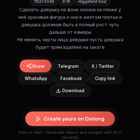
1152×2048
9:16
Higgsfield Soul
Сделать девушку на фоне океана на пляже у
неё красивая фигура и она в желтом платье и
девушка должная быть в полный рост чуть
дальше от камеры
Не менять черты лица девушки пусть девушка
будет прям вдалеке на закате
Share
Telegram
X / Twitter
WhatsApp
Facebook
Copy link
Download
Create yours on Doitong
Free to start · Generate videos and images with AI in
seconds