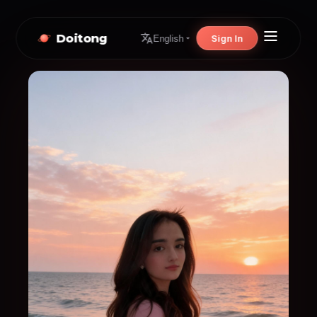
Doitong
Sign In
English