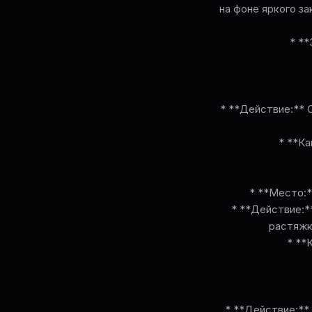
на фоне яркого за
* *
* **Действие:** 
* **Ка
* **Место:*
* **Действие:*
растяжк
* **
* **Действие:**