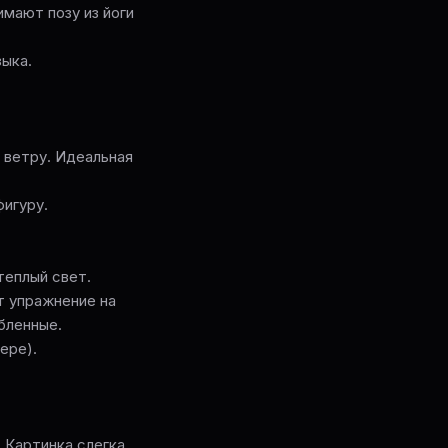
имают позу из йоги
ыка.
 ветру. Идеальная
фигуру.
теплый свет.
т упражнение на
бленные.
ере).
 Картинка слегка