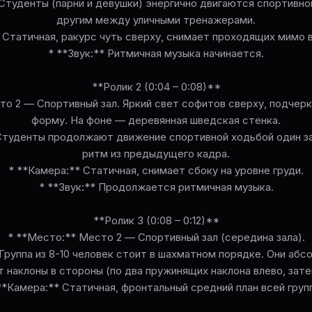
Студенты (парни и девушки) энергично двигаются спортивно
другим между уличными тренажерами.
 Статичная, ракурс чуть сверху, снимает проходящих мимо 
* **Звук:** Ритмичная музыка начинается.
**Ролик 2 (0:04 – 0:08)**
то 2 — Спортивный зал. Яркий свет софитов сверху, подчер
форму. На фоне — деревянная шведская стенка.
Студенты продолжают движение спортивной ходьбой один за
ритм из предыдущего кадра.
* **Камера:** Статичная, снимает сбоку на уровне груди.
* **Звук:** Продолжается ритмичная музыка.
**Ролик 3 (0:08 – 0:12)**
* **Место:** Место 2 — Спортивный зал (середина зала).
Группа из 8-10 человек стоит в шахматном порядке. Они аб
 наклоны в стороны (по два пружинящих наклона влево, зате
**Камера:** Статичная, фронтальный средний план всей груп