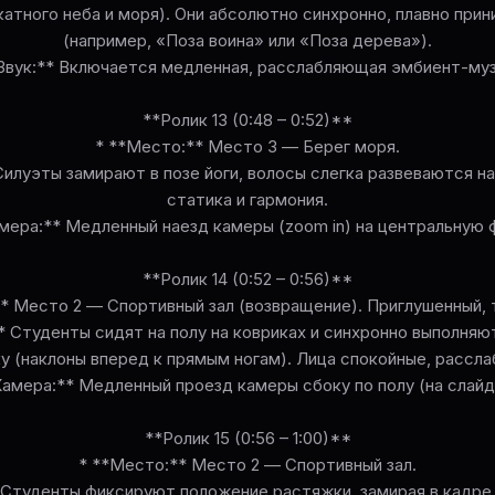
катного неба и моря). Они абсолютно синхронно, плавно прин
(например, «Поза воина» или «Поза дерева»).
*Звук:** Включается медленная, расслабляющая эмбиент-муз
**Ролик 13 (0:48 – 0:52)**
* **Место:** Место 3 — Берег моря.
Силуэты замирают в позе йоги, волосы слегка развеваются на
статика и гармония.
мера:** Медленный наезд камеры (zoom in) на центральную 
**Ролик 14 (0:52 – 0:56)**
* Место 2 — Спортивный зал (возвращение). Приглушенный, 
* Студенты сидят на полу на ковриках и синхронно выполняю
у (наклоны вперед к прямым ногам). Лица спокойные, рассла
Камера:** Медленный проезд камеры сбоку по полу (на слайд
**Ролик 15 (0:56 – 1:00)**
* **Место:** Место 2 — Спортивный зал.
 Студенты фиксируют положение растяжки, замирая в кадре.