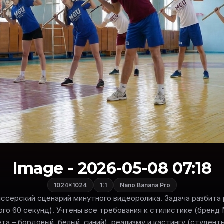
Image - 2026-05-08 07:18
1024×1024
1:1
Nano Banana Pro
ссерский сценарий минутного видеоролика. Задача разбита р
ого 60 секунд). Учтены все требования к стилистике (бренд
ета – бордовый, белый, синий), реализму и кастингу (студент