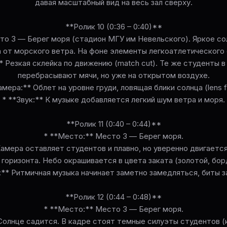
давая масштабный вид на весь зал сверху.
**Ролик 10 (0:36 – 0:40)**
то 3 — Берег моря (стадион МГУ им Невельского). Яркое со
 от морского ветра. На фоне элементы легкоатлетического 
* Резкая склейка по движению (match cut). Те же студенты в
перебрасывают мячи, но уже на открытом воздухе.
амера:** Облет на уровне груди, ловящая блики солнца (lens fl
* **Звук:** К музыке добавляется легкий шум ветра и моря.
**Ролик 11 (0:40 – 0:44)**
* **Место:** Место 3 — Берег моря.
амера оставляет студентов и плавно, но уверенно двигаетс
горизонта. Небо окрашивается в цвета заката (золотой, бор
:** Ритмичная музыка начинает заметно замедляться, биты 
**Ролик 12 (0:44 – 0:48)**
* **Место:** Место 3 — Берег моря.
Солнце садится. В кадре стоят темные силуэты студентов 