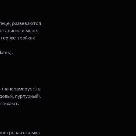
лнце, развеваются
стадиона и море.
 тех же тройках
ares).
я (панорамирует) в
довый, пурпурный).
затихают.
(контровая съемка