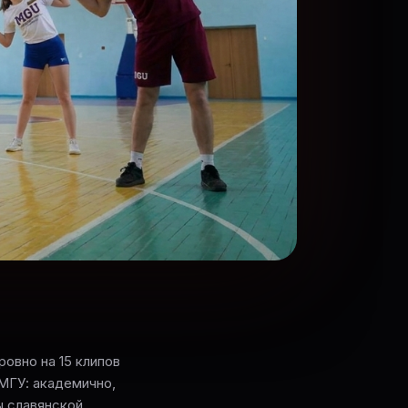
овно на 15 клипов
 МГУ: академично,
ы славянской