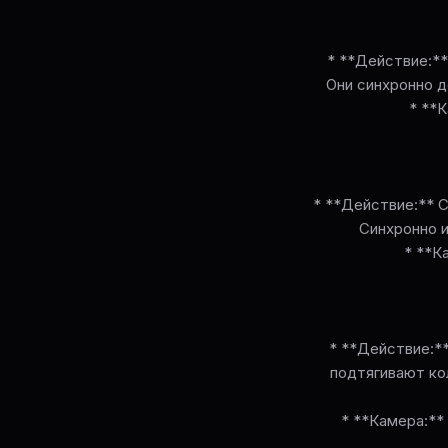
* **Действие:** 
Они синхронно д
* **
* **Действие:** С
Синхронно и
* **К
* **Действие:*
подтягивают ко
* **Камера:**