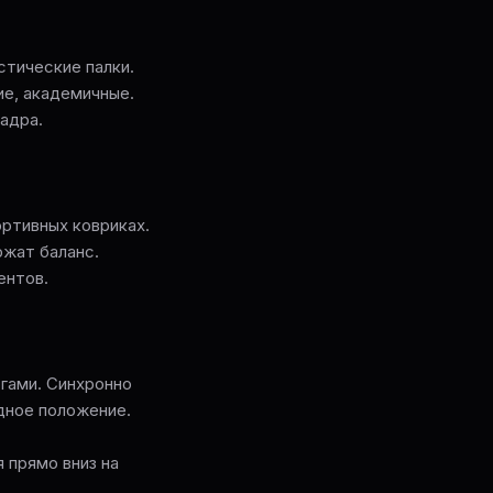
астические палки.
ие, академичные.
адра.
ортивных ковриках.
ржат баланс.
ентов.
гами. Синхронно
дное положение.
 прямо вниз на