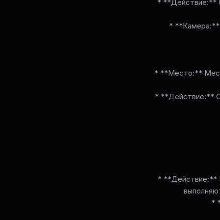
* **Действие:** 
* **Камера:**
* **Место:** Мес
* **Действие:** 
* **Действие:** 
выполняют
* 