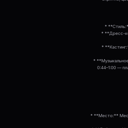
* **Стиль:
* **Дресс-к
* **Кастинг
* **Музыкальное
0:44–1:00 — п
* **Место:** Мес