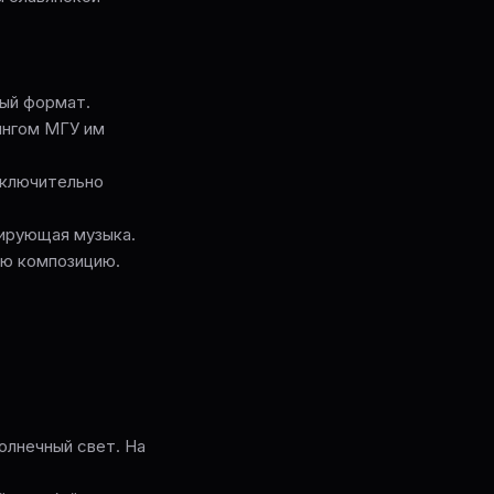
ный формат.
ингом МГУ им
сключительно
вирующая музыка.
ую композицию.
олнечный свет. На