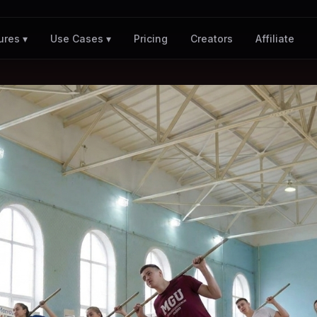
Pricing
Creators
Affiliate
ures ▾
Use Cases ▾