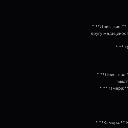
* **Действие:**
другу медицинбол
* **К
* **Действие:*
Быст
* **Камера:*
* **Камера:** 