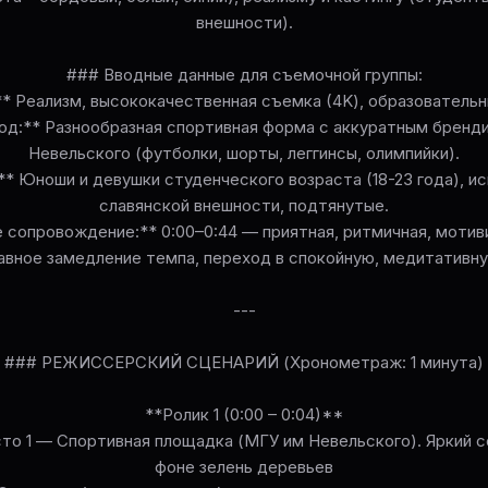
внешности).
### Вводные данные для съемочной группы:
** Реализм, высококачественная съемка (4K), образователь
од:** Разнообразная спортивная форма с аккуратным бренд
Невельского (футболки, шорты, леггинсы, олимпийки).
:** Юноши и девушки студенческого возраста (18-23 года), и
славянской внешности, подтянутые.
 сопровождение:** 0:00–0:44 — приятная, ритмичная, моти
лавное замедление темпа, переход в спокойную, медитативн
---
### РЕЖИССЕРСКИЙ СЦЕНАРИЙ (Хронометраж: 1 минута)
**Ролик 1 (0:00 – 0:04)**
то 1 — Спортивная площадка (МГУ им Невельского). Яркий с
фоне зелень деревьев