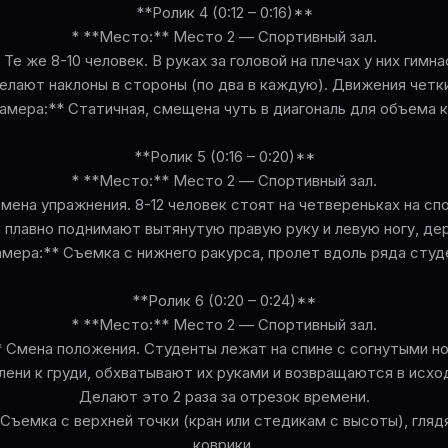
**Ролик 4 (0:12 – 0:16)**
* **Место:** Место 2 — Спортивный зал.
Те же 8-10 человек. В руках за головой на плечах у них гимн
елают наклоны в стороны (по два в каждую). Движения четк
Камера:** Статичная, смещена чуть в диагональ для объема к
**Ролик 5 (0:16 – 0:20)**
* **Место:** Место 2 — Спортивный зал.
мена упражнения. 8-12 человек стоят на четвереньках на сп
 плавно поднимают вытянутую правую руку и левую ногу, де
амера:** Съемка с нижнего ракурса, пролет вдоль ряда студ
**Ролик 6 (0:20 – 0:24)**
* **Место:** Место 2 — Спортивный зал.
* Смена положения. Студенты лежат на спине с согнутыми но
лени к груди, обхватывают их руками и возвращаются в исхо
Делают это 2 раза за отрезок времени.
 Съемка с верхней точки (кран или стедикам с высоты), глядя
коврики.