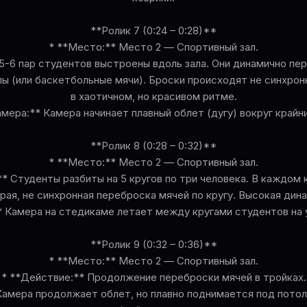
**Ролик 7 (0:24 – 0:28)**
* **Место:** Место 2 — Спортивный зал.
 5-6 пар студентов выстроены вдоль зала. Они динамично пе
ы (или баскетбольные мячи). Броски происходят не синхро
в хаотичном, но красивом ритме.
амера:** Камера начинает плавный облет (дугу) вокруг крайни
**Ролик 8 (0:28 – 0:32)**
* **Место:** Место 2 — Спортивный зал.
* Студенты разбиты на 5 кругов по три человека. В каждом к
рая, не синхронная переброска мячей по кругу. Высокая дина
* Камера на стедикаме летает между кругами студентов на у
**Ролик 9 (0:32 – 0:36)**
* **Место:** Место 2 — Спортивный зал.
* **Действие:** Продолжение переброски мячей в тройках.
Камера продолжает облет, но плавно поднимается под потол