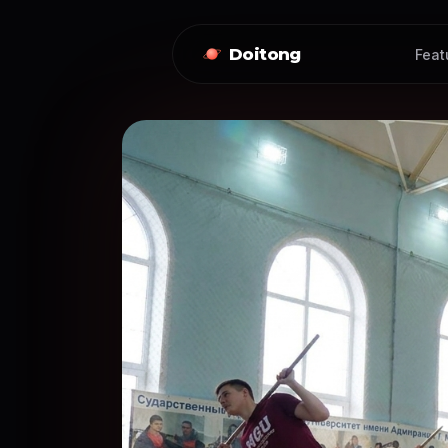
Doitong
Feat