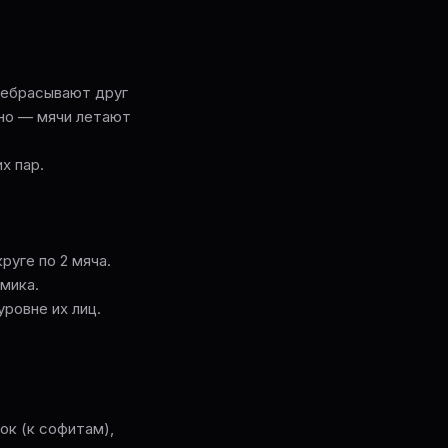
ребрасывают друг
нно — мячи летают
х пар.
руге по 2 мяча.
мика.
ровне их лиц.
ок (к софитам),