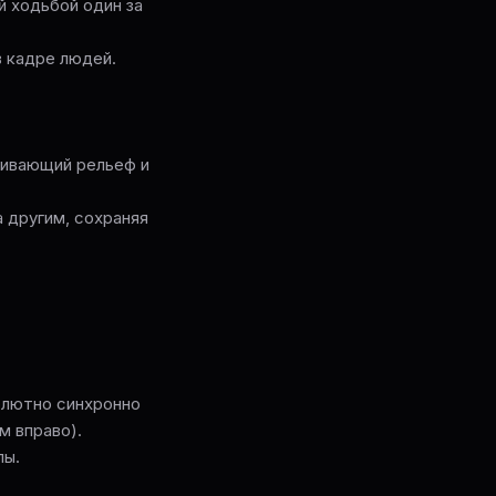
й ходьбой один за
в кадре людей.
кивающий рельеф и
 другим, сохраняя
солютно синхронно
м вправо).
пы.