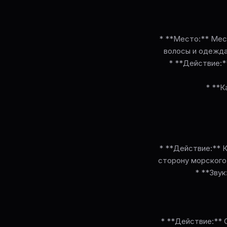
* **Место:** Мес
волосы и одежда
* **Действие:*
* **К
* **Действие:** К
сторону морского 
* **Звук
* **Действие:** 