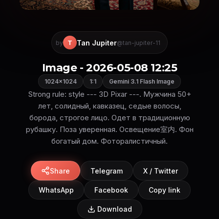
Tan Jupiter
T
by
@tan-jupiter-11
Image - 2026-05-08 12:25
1024×1024
1:1
Gemini 3.1 Flash Image
Strong rule: style --- 3D Pixar ---. Мужчина 50+
лет, солидный, кавказец, седые волосы,
борода, строгое лицо. Одет в традиционную
рубашку. Поза уверенная. Освещение室内. Фон
богатый дом. Фоторалистичный.
Share
Telegram
X / Twitter
WhatsApp
Facebook
Copy link
Download