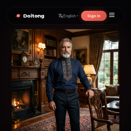
Doitong
Sign In
English