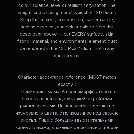
colour science, level of realism / stylisation, line
weight, and shading model typical of "3D Pixar".
Keep the subject, composition, camera angle,
lighting direction, and colour palette from the
description above — but EVERY surface, skin,
fabric, material, and environmental element must
be rendered in the "3D Pixar" idiom, not in any
other medium.
Character appearance reference (MUST match
exactly):
- Помидорка-мама: Антропоморфный овощ с
ярко-красной гладкой кожей, стройными
руками и ногами. На ней элегантное платье
изумрудного цвета, стилизованное под свежие
листья. Лицо с большими выразительными
карими глазами, длинными ресницами и доброй