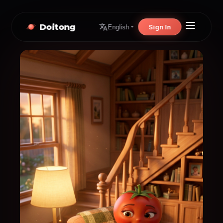
Doitong
Sign In
English