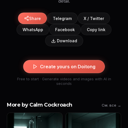
detail.
Share
Telegram
X / Twitter
WhatsApp
Facebook
Copy link
Download
Create yours on Doitong
Free to start · Generate videos and images with AI in
seconds
More by Calm Cockroach
См. все →