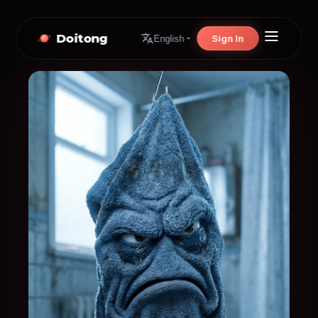
Doitong
Sign In
English