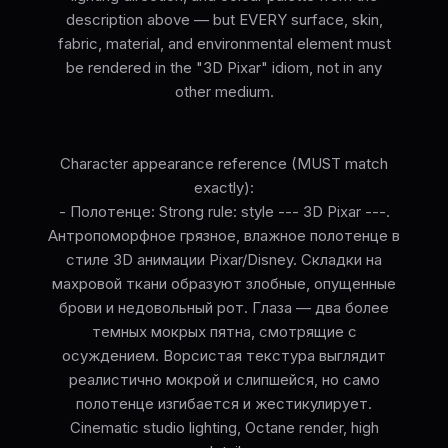
description above — but EVERY surface, skin,
fabric, material, and environmental element must
be rendered in the "3D Pixar" idiom, not in any
other medium.
Character appearance reference (MUST match
exactly):
- Полотенце: Strong rule: style --- 3D Pixar ---.
Антропоморфное грязное, влажное полотенце в
стиле 3D анимации Pixar/Disney. Складки на
махровой ткани образуют злобные, опущенные
брови и недовольный рот. Глаза — два более
темных мокрых пятна, смотрящие с
осуждением. Ворсистая текстура выглядит
реалистично мокрой и слипшейся, но само
полотенце изгибается и жестикулирует.
Cinematic studio lighting, Octane render, high