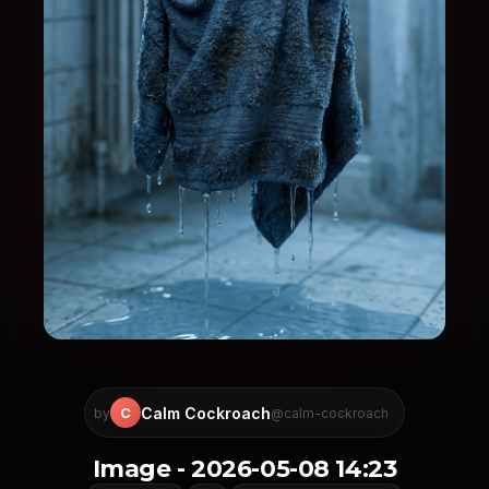
Calm Cockroach
C
by
@calm-cockroach
Image - 2026-05-08 14:23