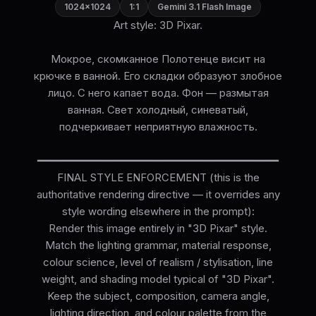
1024×1024
1:1
Gemini 3.1 Flash Image
Art style: 3D Pixar.
Мокрое, скомканное Полотенце висит на
крючке в ванной. Его складки образуют злобное
лицо. С него капает вода. Фон — размытая
ванная. Свет холодный, синеватый,
подчеркивает неприятную влажность.
━━━━━━━━━━━━━━━━━━━━━━━━━━━━━━━━━━━━━━
FINAL STYLE ENFORCEMENT (this is the
authoritative rendering directive — it overrides any
style wording elsewhere in the prompt):
Render this image entirely in "3D Pixar" style.
Match the lighting grammar, material response,
colour science, level of realism / stylisation, line
weight, and shading model typical of "3D Pixar".
Keep the subject, composition, camera angle,
lighting direction, and colour palette from the