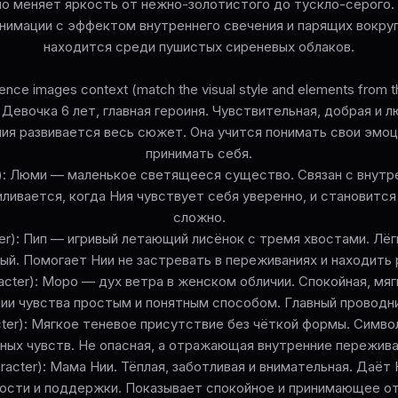
о меняет яркость от нежно-золотистого до тускло-серого.
нимации с эффектом внутреннего свечения и парящих вокруг
находится среди пушистых сиреневых облаков.
ence images context (match the visual style and elements from t
): Девочка 6 лет, главная героиня. Чувствительная, добрая и 
ия развивается весь сюжет. Она учится понимать свои эмоц
принимать себя.
r): Люми — маленькое светящееся существо. Связан с внут
иливается, когда Ния чувствует себя уверенно, и становится
сложно.
ter): Пип — игривый летающий лисёнок с тремя хвостами. Лёг
ый. Помогает Нии не застревать в переживаниях и находить 
acter): Моро — дух ветра в женском обличии. Спокойная, мяг
ии чувства простым и понятным способом. Главный проводни
acter): Мягкое теневое присутствие без чёткой формы. Симво
ных чувств. Не опасная, а отражающая внутренние пережива
racter): Мама Нии. Тёплая, заботливая и внимательная. Даёт
ости и поддержки. Показывает спокойное и принимающее о