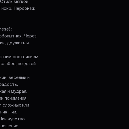
 Стиль мягкой
 искр. Персонаж
hese):
любопытная. Через
ии, дружить и
ренним состоянием
 слабее, когда ей
кий, весёлый и
радость.
кая и мудрая.
к понимания.
л сложных или
ния Нии.
 Нии чувство
тношение.