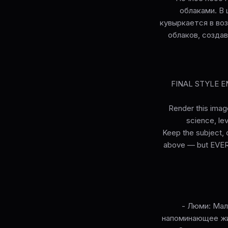
облаками. В
кувыркается в во
облаков, созда
FINAL STYLE ENF
Render this image
science, lev
Keep the subject, c
above — but EVERY 
- Люми: Мал
напоминающее жив