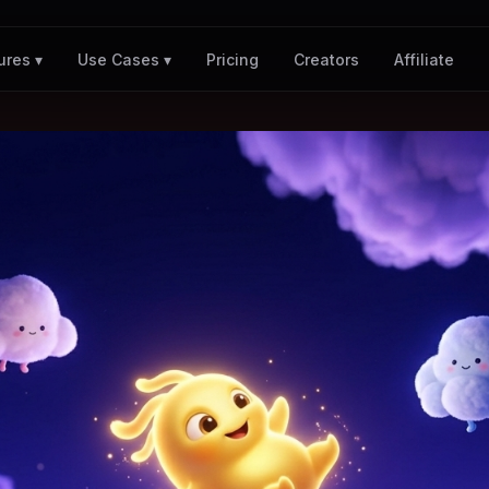
Pricing
Creators
Affiliate
ures ▾
Use Cases ▾