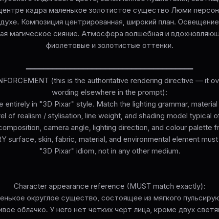
 центре кадра маленькое золотистое существо Люми персо
здухе. Композиция центрированная, широкий план. Освещение
вая магическое сияние. Атмосфера волшебная и вдохновляю
фиолетовые и золотистые оттенки.
━━━━━━━━━━━━━━━━━━━━━━━━━━━━━━━━━━━━━━
ORCEMENT (this is the authoritative rendering directive — it ove
wording elsewhere in the prompt):
 entirely in "3D Pixar" style. Match the lighting grammar, materia
el of realism / stylisation, line weight, and shading model typical o
omposition, camera angle, lighting direction, and colour palette 
surface, skin, fabric, material, and environmental element must
"3D Pixar" idiom, not in any other medium.
Character appearance reference (MUST match exactly):
енькое округлое существо, состоящее из мягкого пульсиру
ое облачко. У него нет четких черт лица, кроме двух светя