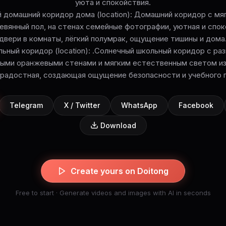
уюта и спокойствия.
й домашний коридор дома (location): Домашний коридор с мя
вянный пол, на стенах семейные фотографии, уютная и спо
двери в комнаты, лёгкий полумрак, ощущение тишины и дома
льный коридор (location): .Солнечный школьный коридор с р
лыми оранжевыми стенами и мягким естественным светом из
 радостная, создающая ощущение безопасности и учебного 
Telegram
X / Twitter
WhatsApp
Facebook
Download
Create yours on Doitong
Free to start · Generate videos and images with AI in seconds