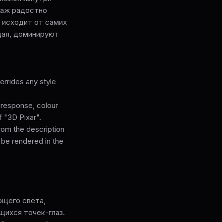
наж радостно
 исходит от самих
щая, доминируют
rrides any style
l response, colour
f "3D Pixar".
from the description
 be rendered in the
ющего света,
щихся точек-глаз.