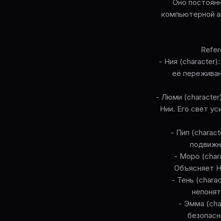
Оно постоянн
компьютерной а
Refer
- Ния (character
её переживан
- Люми (characte
Нии. Его свет ус
- Пип (charac
подвижн
- Моро (char
Объясняет Н
- Тень (char
непонят
- Эмма (cha
безопасн