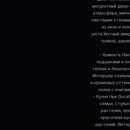
аккуратный двор 
атмосфера, мягк
светлыми стенами
из окон и з
уюта.Уютный амер
травой, дере
- Комната Нии 
подушками и пле
тёплая и безопас
Интерьер спальни
и кремовых оттенк
полки с книга
- Кухня Нии (loca
семьи, стулья
растения, пр
красочная ку
растений. Инте