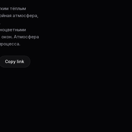
гким тёплым
койная атмосфера,
.
азноцветными
 окон. Атмосфера
процесса.
Copy link