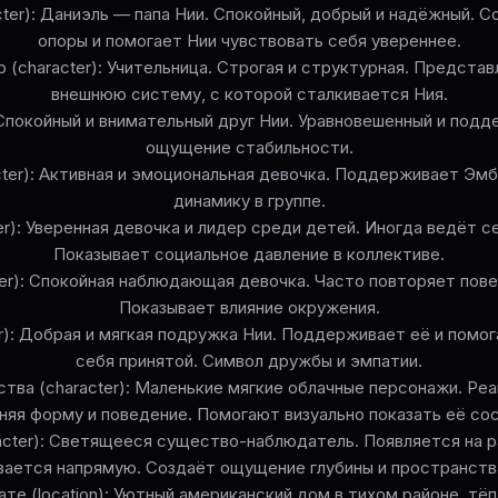
cter): Даниэль — папа Нии. Спокойный, добрый и надёжный.
опоры и помогает Нии чувствовать себя увереннее.
 (character): Учительница. Строгая и структурная. Представ
внешнюю систему, с которой сталкивается Ния.
: Спокойный и внимательный друг Нии. Уравновешенный и по
ощущение стабильности.
acter): Активная и эмоциональная девочка. Поддерживает Эмб
динамику в группе.
er): Уверенная девочка и лидер среди детей. Иногда ведёт 
Показывает социальное давление в коллективе.
cter): Спокойная наблюдающая девочка. Часто повторяет пове
Показывает влияние окружения.
er): Добрая и мягкая подружка Нии. Поддерживает её и помо
себя принятой. Символ дружбы и эмпатии.
тва (character): Маленькие мягкие облачные персонажи. Ре
няя форму и поведение. Помогают визуально показать её со
racter): Светящееся существо-наблюдатель. Появляется на р
ается напрямую. Создаёт ощущение глубины и пространств
ате (location): Уютный американский дом в тихом районе, тёп