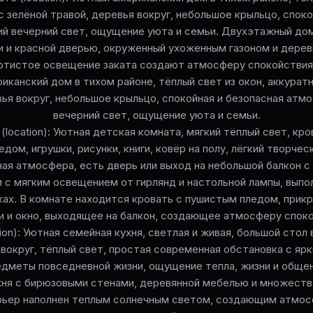
с зелёной травой, деревья вокруг, небольшое крыльцо, споко
ий вечерний свет, ощущение уюта и семьи. Двухэтажный дом
 и красной дверью, окруженный ухоженным газоном и дерев
олотистое освещение заката создают атмосферу спокойствия
иканский дом в тихом районе, тёплый свет из окон, аккуратн
вья вокруг, небольшое крыльцо, спокойная и безопасная атмо
вечерний свет, ощущение уюта и семьи.
(location): Уютная детская комната, мягкий тёплый свет, кр
дом, игрушки, рисунки, книги, ковёр на полу, лёгкий творче
ная атмосфера, есть дверь или выход на небольшой балкон с
 с мягким освещением от гирлянд и настольной лампы, выпо
ах. В комнате находится кровать с пушистым пледом, прикр
ми и окно, выходящее на балкон, создающее атмосферу споко
tion): Уютная семейная кухня, светлая и живая, большой стол
 вокруг, тёплый свет, простая современная обстановка с яр
едметы повседневной жизни, ощущение тепла, жизни и общен
хня с бирюзовыми стенами, деревянной мебелью и множест
рьер наполнен теплым солнечным светом, создающим атмо