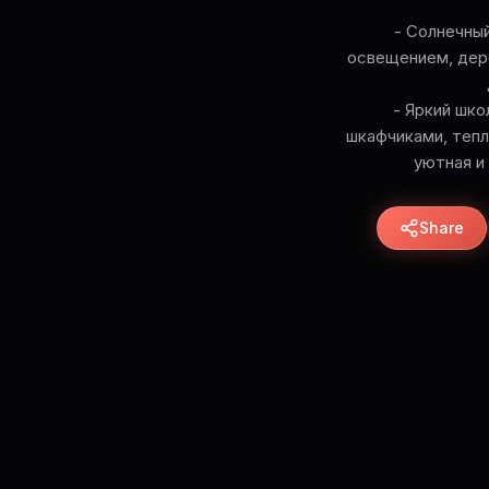
- Солнечны
освещением, дере
- Яркий шко
шкафчиками, теп
уютная и
Share