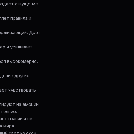
 Создаёт ощущение
ляет правила и
ддерживающий. Даёт
ер и усиливает
себя высокомерно.
дение других.
гает чувствовать
агируют на эмоции
стояние.
асстоянии и не
а мира.
лый свет из окон,