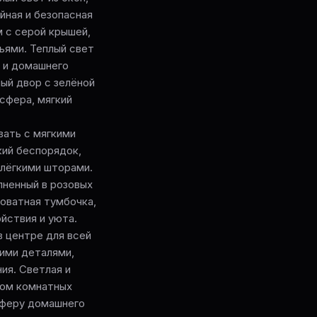
йная и безопасная
 с серой крышей,
ьями. Теплый свет
 и домашнего
ый двор с зелёной
сфера, мягкий
овать с мягкими
ский беспорядок,
 лёгкими шторами.
лненный в розовых
оватная тумбочка,
йствия и уюта.
 в центре для всей
кими деталями,
ия. Светлая и
вом комнатных
сферу домашнего