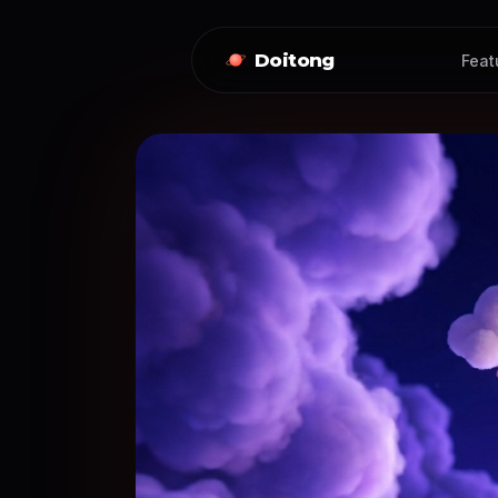
Doitong
Feat