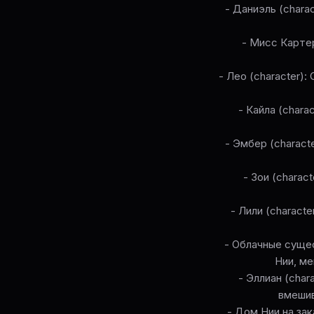
- Даниэль (chara
- Мисс Картер
- Лео (character)
- Кайла (char
- Эмбер (charact
- Зои (chara
- Лили (charact
- Облачные сущес
Нии, ме
- Эллиан (cha
вмешив
- Дом Нии на зак