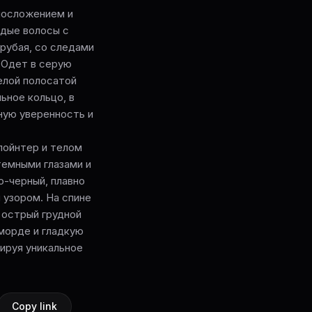
лосложением и
едые волосы с
грубая, со следами
. Одет в серую
лой полосатой
ьное кольцо, в
ную уверенность и
пойнтер и телом
темными глазами и
о-черный, плавно
 узором. На спине
 острый грудной
морде и гладкую
ируя уникальное
Copy link