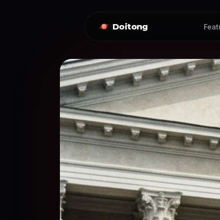
Doitong
Feat