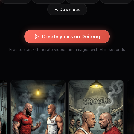
Download
Create yours on Doitong
Free to start · Generate videos and images with AI in seconds