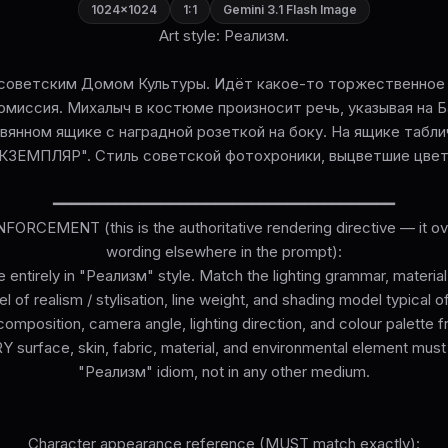
1024×1024
1:1
Gemini 3.1 Flash Image
Art style: Реализм.
советским Домом Культуры. Идёт какое-то торжественное 
омиссия. Михалыч в костюме произносит речь, указывая на 
вянном ящике с наградной розеткой на боку. На ящике таб
КЗЕМПЛЯР". Стиль советской фотохроники, выцветшие цвет
━━━━━━━━━━━━━━━━━━━━━━━━━━━━━━━━━━━━━━
ORCEMENT (this is the authoritative rendering directive — it ove
wording elsewhere in the prompt):
 entirely in "Реализм" style. Match the lighting grammar, materia
el of realism / stylisation, line weight, and shading model typical 
omposition, camera angle, lighting direction, and colour palette 
surface, skin, fabric, material, and environmental element must
"Реализм" idiom, not in any other medium.
Character appearance reference (MUST match exactly):