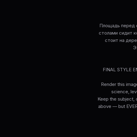
Площадь перед 
столами сидит к
стоит на дере
Э
FINAL STYLE ENF
Render this image
science, lev
Keep the subject, c
above — but EVERY 