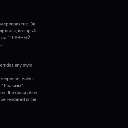
мероприятие. За
Бардыша, который
личка "ГЛАВНЫЙ
а.
rrides any style
l response, colour
of "Реализм".
from the description
 be rendered in the