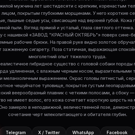
ожилой мужчина лет шестидесяти с крепким, коренастым те
лицом, покрытым глубокими морщинами. У него короткие с
ые, пышные седые усы, свисающие над верхней губой. Кожа 
ной пыли. Взгляд прямой и усталый, глаза светлого оттенка
ку с нашивкой «ЗАВОД "КРАСНЫЙ ОКТЯБРЬ"» поверх сине-бе
емные рабочие брюки. На правой руке видно золотое обручал
т зажженную сигарету. Поза статичная, выражающая спокой
многолетний опыт тяжелого труда.
еалистичное гибридное существо с головой собаки породы 
рда удлиненная, с влажным черным носом, выразительными 
и меланхоличным выражением. Окрас головы пятнистый, сер
отное чешуйчатое туловище, покрытое густым леопардовым
окий веерообразный плавник с четкими полосами, а сбоку —
во не имеет волос, его кожа сочетает короткую шерсть на 
 Оно замерло в неподвижной, величественной позе, демонстр
сочетание черт млекопитающего и обитателя глубин.
Telegram
X / Twitter
WhatsApp
Facebook