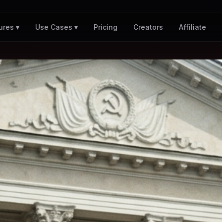
Pricing
Creators
Affiliate
ures ▾
Use Cases ▾