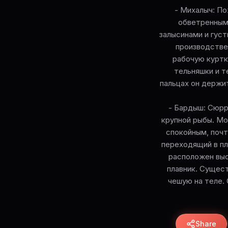
- Михалыч: П
обветренным 
залысинами и густ
производствен
рабочую курт
тельняшки и т
пальцах он держи
- Бардыш: Сюрр
крупной рыбы. Мо
спокойным, почт
переходящий в пл
расположен выс
плавник. Сущест
чешую на теле.
Share