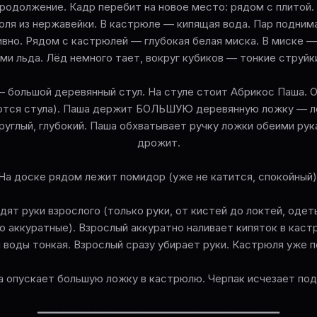
родолжение. Кадр перебит на новое место: рядом с плитой.
ля из нержавейки. В кастрюле — кипящая вода. Пар поднима
вно. Рядом с кастрюлей — глубокая белая миска. В миске —
ми льда. Лёд немного тает, вокруг кубиков — тонкие струйки
 большой деревянный стул. На стуле стоит Абрикос Паша. О
ются стула). Паша держит БОЛЬШУЮ деревянную ложку — ло
руглый, глубокий. Паша обхватывает ручку ложки обеими рук
дрожит.
На доске рядом лежит помидор (уже не катится, спокойный)
дят руки взрослого (только руки, от кистей до локтей, одет
но аккуратные). Взрослый аккуратно наливает кипяток в каст
 воды тонкая. Взрослый сразу убирает руки. Кастрюля уже п
 опускает большую ложку в кастрюлю. Черпак исчезает под 
━━━━━━━━━━━━━━━━━━━━━━━━━━━━━━━━━━━━━━