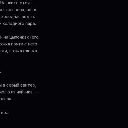
 На плите стоит
ется вверх, но не
 холодная вода с
 холодного пара.
н на цыпочках (его
жка почти с него
ами, ложка слегка
.
ы в серый свитер,
рюлю из чайника —
олная.
во...