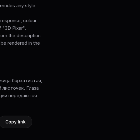
rrides any style
l response, colour
f "3D Pixar".
from the description
 be rendered in the
жица бархатистая,
 листочек. Глаза
оции передаются
Copy link