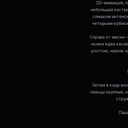
3D-анимация, п
небольшая кастрю
слишком интенси
четырьмя кубика
Справа от миски —
ножки едва каса
ростом, черпак к
Затем в кадр вхо
пальцы крупные, 
струя
Паша