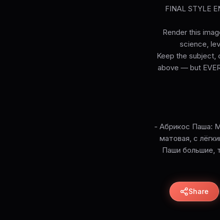
FINAL STYLE ENF
Render this image
science, lev
Keep the subject, c
above — but EVERY 
- Абрикос Паша: 
матовая, с лёгк
Паши большие, 
Share