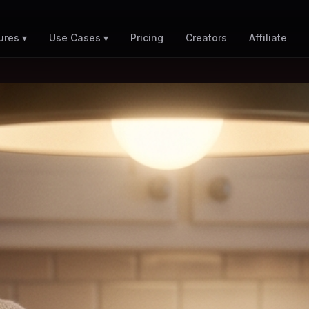
Pricing
Creators
Affiliate
ures ▾
Use Cases ▾