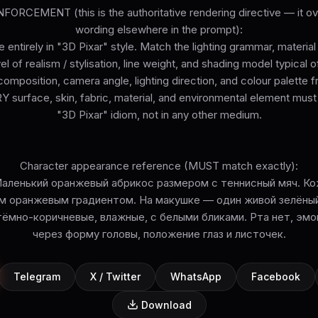
ORCEMENT (this is the authoritative rendering directive — it ove
wording elsewhere in the prompt):
 entirely in "3D Pixar" style. Match the lighting grammar, materia
el of realism / stylisation, line weight, and shading model typical o
omposition, camera angle, lighting direction, and colour palette 
surface, skin, fabric, material, and environmental element must
"3D Pixar" idiom, not in any other medium.
Character appearance reference (MUST match exactly):
Маленький оранжевый абрикос размером с теннисный мяч. Ко
им оранжевым градиентом. На макушке — один живой зелёный
тёмно-коричневые, влажные, с белыми бликами. Рта нет, эм
через форму головы, положение глаз и листочек.
Telegram
X / Twitter
WhatsApp
Facebook
Download