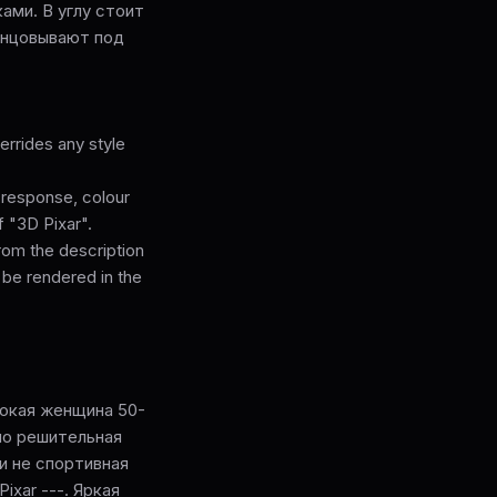
ами. В углу стоит
анцовывают под
rrides any style
l response, colour
f "3D Pixar".
from the description
 be rendered in the
 Высокая женщина 50-
но решительная
 и не спортивная
Pixar ---. Яркая