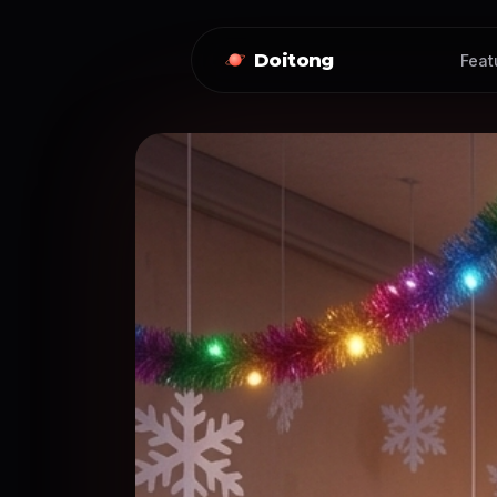
Doitong
Feat