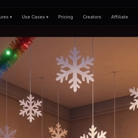
Pricing
Creators
Affiliate
ures ▾
Use Cases ▾