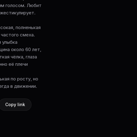
им голосом. Любит
 жестикулирует.
евысокая, полненькая
 частого смеха.
я улыбка
енщина около 60 лет,
кая чёлка, глаза
нно её плечи
енькая по росту, но
егда в движении.
Copy link