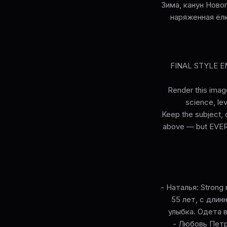
Зима, канун Ново
наряженная ёл
FINAL STYLE ENF
Render this image
science, lev
Keep the subject, c
above — but EVERY 
- Наталья: Strong r
55 лет, с дли
улыбка. Одета в
- Любовь Петров