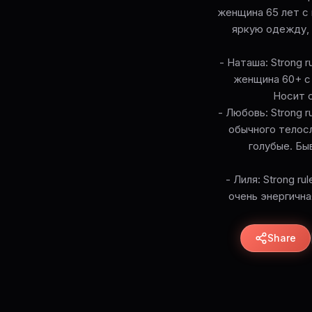
женщина 65 лет с 
яркую одежду, 
- Наташа: Strong ru
женщина 60+ с 
Носит с
- Любовь: Strong ru
обычного телосл
голубые. Бы
- Лиля: Strong rul
очень энергична
Share