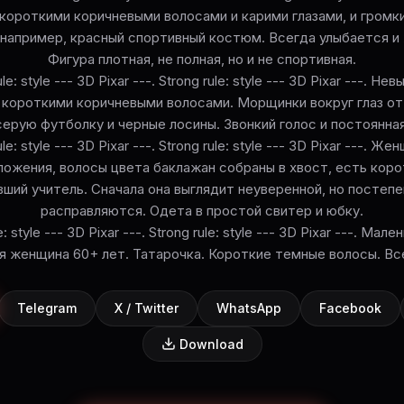
короткими коричневыми волосами и карими глазами, и громк
например, красный спортивный костюм. Всегда улыбается и
Фигура плотная, не полная, но и не спортивная.
le: style --- 3D Pixar ---. Strong rule: style --- 3D Pixar ---. Н
короткими коричневыми волосами. Морщинки вокруг глаз от
ерую футболку и черные лосины. Звонкий голос и постоянна
le: style --- 3D Pixar ---. Strong rule: style --- 3D Pixar ---. Ж
ожения, волосы цвета баклажан собраны в хвост, есть корот
вший учитель. Сначала она выглядит неуверенной, но постепе
расправляются. Одета в простой свитер и юбку.
e: style --- 3D Pixar ---. Strong rule: style --- 3D Pixar ---. Мал
я женщина 60+ лет. Татарочка. Короткие темные волосы. Вс
Telegram
X / Twitter
WhatsApp
Facebook
Download