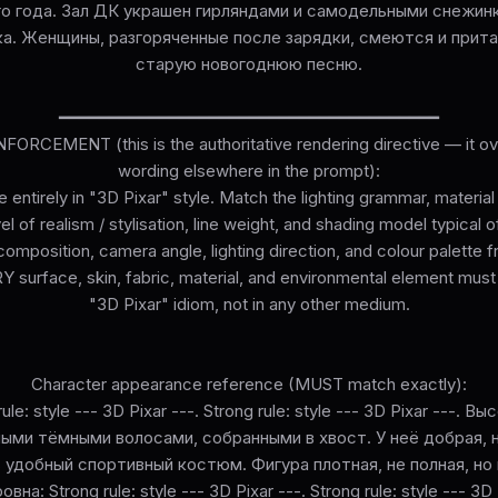
го года. Зал ДК украшен гирляндами и самодельными снежинк
ка. Женщины, разгоряченные после зарядки, смеются и прит
старую новогоднюю песню.
━━━━━━━━━━━━━━━━━━━━━━━━━━━━━━━━━━━━━━
ORCEMENT (this is the authoritative rendering directive — it ove
wording elsewhere in the prompt):
 entirely in "3D Pixar" style. Match the lighting grammar, materia
el of realism / stylisation, line weight, and shading model typical o
omposition, camera angle, lighting direction, and colour palette 
surface, skin, fabric, material, and environmental element must
"3D Pixar" idiom, not in any other medium.
Character appearance reference (MUST match exactly):
ule: style --- 3D Pixar ---. Strong rule: style --- 3D Pixar ---.
нными тёмными волосами, собранными в хвост. У неё добрая, 
 удобный спортивный костюм. Фигура плотная, не полная, но
на: Strong rule: style --- 3D Pixar ---. Strong rule: style --- 3D 