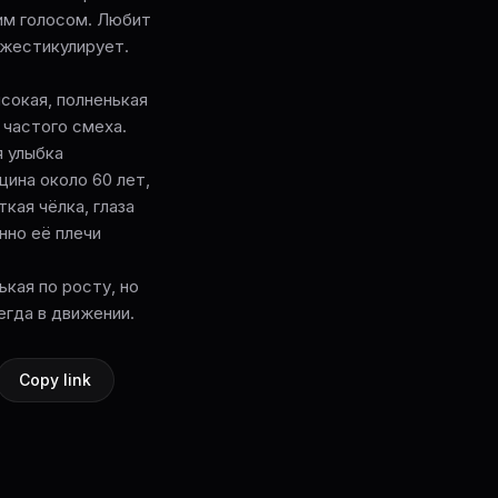
им голосом. Любит
 жестикулирует.
евысокая, полненькая
 частого смеха.
я улыбка
енщина около 60 лет,
кая чёлка, глаза
нно её плечи
енькая по росту, но
егда в движении.
Copy link