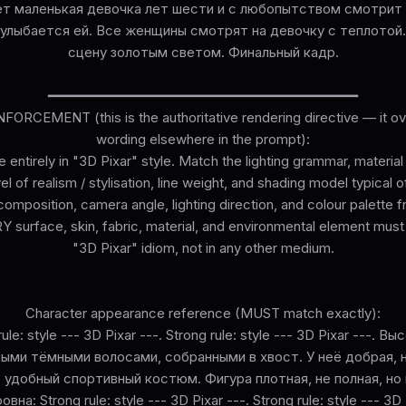
ет маленькая девочка лет шести и с любопытством смотрит
 улыбается ей. Все женщины смотрят на девочку с теплотой.
сцену золотым светом. Финальный кадр.
━━━━━━━━━━━━━━━━━━━━━━━━━━━━━━━━━━━━━━
ORCEMENT (this is the authoritative rendering directive — it ove
wording elsewhere in the prompt):
 entirely in "3D Pixar" style. Match the lighting grammar, materia
el of realism / stylisation, line weight, and shading model typical o
omposition, camera angle, lighting direction, and colour palette 
surface, skin, fabric, material, and environmental element must
"3D Pixar" idiom, not in any other medium.
Character appearance reference (MUST match exactly):
ule: style --- 3D Pixar ---. Strong rule: style --- 3D Pixar ---.
нными тёмными волосами, собранными в хвост. У неё добрая, 
 удобный спортивный костюм. Фигура плотная, не полная, но
на: Strong rule: style --- 3D Pixar ---. Strong rule: style --- 3D 