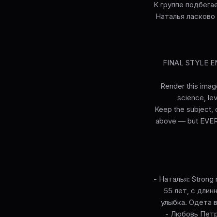
К группе подбега
Наталья ласково
FINAL STYLE ENF
Render this image
science, lev
Keep the subject, c
above — but EVERY 
- Наталья: Strong r
55 лет, с дли
улыбка. Одета в
- Любовь Петров