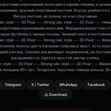
короткими коричневыми волосами и карими глазами, и громк
например, красный спортивный костюм. Всегда улыбается и
Фигура плотная, не полная, но и не спортивная.
le: style --- 3D Pixar ---. Strong rule: style --- 3D Pixar ---. Н
короткими коричневыми волосами. Морщинки вокруг глаз от
ерую футболку и черные лосины. Звонкий голос и постоянна
le: style --- 3D Pixar ---. Strong rule: style --- 3D Pixar ---. Ж
ожения, волосы цвета баклажан собраны в хвост, есть корот
вший учитель. Сначала она выглядит неуверенной, но постепе
расправляются. Одета в простой свитер и юбку.
e: style --- 3D Pixar ---. Strong rule: style --- 3D Pixar ---. Мал
я женщина 60+ лет. Татарочка. Короткие темные волосы. Вс
Telegram
X / Twitter
WhatsApp
Facebook
Download