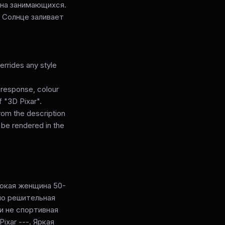
 на занимающихся.
 Солнце заливает
rrides any style
l response, colour
f "3D Pixar".
from the description
 be rendered in the
 Высокая женщина 50-
но решительная
 и не спортивная
Pixar ---. Яркая