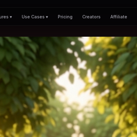
Pricing
Creators
Affiliate
ures ▾
Use Cases ▾