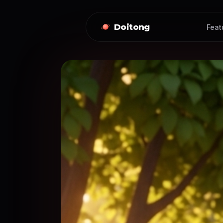
Doitong
Feat