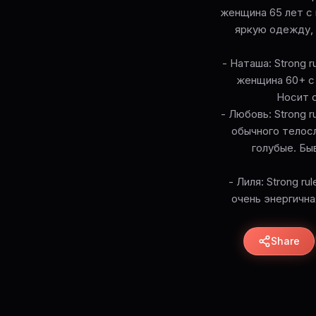
женщина 65 лет с 
яркую одежду, 
- Наташа: Strong ru
женщина 60+ с 
Носит с
- Любовь: Strong ru
обычного телосл
голубые. Бы
- Лиля: Strong rul
очень энергична
Share