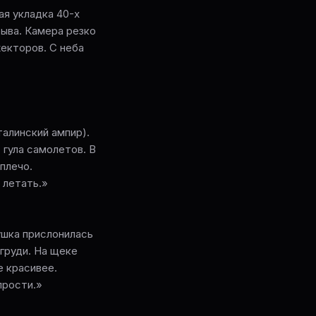
ая укладка 40-х
рыва. Камера резко
екторов. С неба
талинский ампир).
 гула самолетов. В
плечо.
 летать.»
ушка прислонилась
груди. На щеке
е красивее.
прости.»