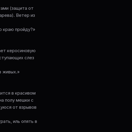
тами (защита от
рева). Ветер из
по краю пройду?»
гает керосиновую
дступающих слез
в живых.»
жится в красивом
на полу мешки с
щуюся от взрывов
рать, иль опять в