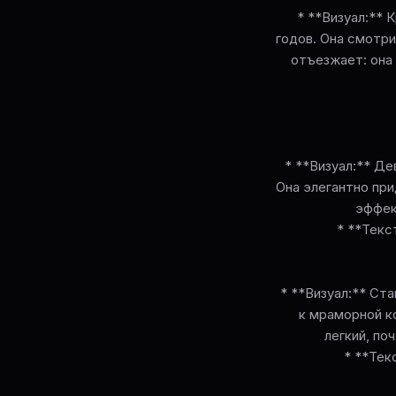
* **Визуал:** 
годов. Она смотри
отъезжает: она
* **Визуал:** Де
Она элегантно при
эффек
* **Текс
* **Визуал:** Ст
к мраморной к
легкий, по
* **Тек