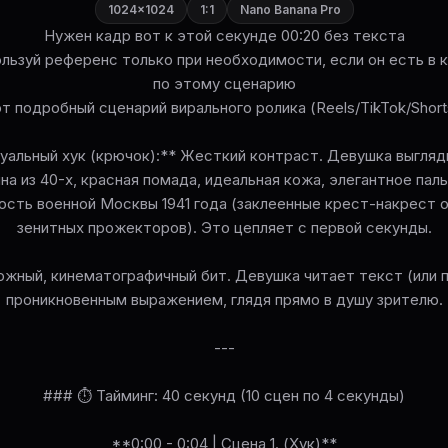
1024×1024
1:1
Nano Banana Pro
Нужен кадр вот к этой секунде 00:20 без текста
льзуй референс только при необходимости, если он есть в 
по этому сценарию
т подробный сценарий вирального ролика (Reels/TikTok/Short
зуальный хук (крючок):** Жесткий контраст. Девушка выгляд
на из 40-х, красная помада, идеальная кожа, элегантное паль
ость военной Москвы 1941 года (заклеенные крест-накрест ок
зенитных прожекторов). Это цепляет с первой секунды.
ожный, кинематографичный бит. Девушка читает текст (или п
проникновенным выражением, глядя прямо в душу зрителю.
---
### ⏱ Тайминг: 40 секунд (10 сцен по 4 секунды)
**0:00 - 0:04 | Сцена 1. (Хук)**