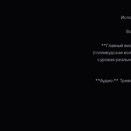
Испо
Во
**Главный ви
(голливудская вол
суровая реальн
**Аудио:** Трев