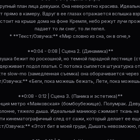
Крупный план лица девушки. Она невероятно красива. Идеальн
т прямо в камеру. Вдруг в ее глазах отражается вспышка вз
 стоит на крыше дома на фоне Кремля, небо режут лучи прож
падает то ли снег, то ли пепел.
* **Текст/Озвучка:** «Мир словно из сна, он в огне,»
**0:04 - 0:08 | Сцена 2. (Динамика)**
вушка бежит по роскошной, но темной парадной лестнице (с
держивает подол платья. С потолка сыплется штукатурка от
те slow-mo (замедленная съемка) она оборачивается через 
т/Озвучка:** «Беги, пока можешь бежать, Лети, пока можешь
**0:08 - 0:12 | Сцена 3. (Паника и эстетика)**
анция метро «Маяковская» (бомбоубежище). Полумрак. Дев
олонне, тяжело дыша. Идеальный маникюр сжимает ткань на 
чти кинематографичный след от сажи, который делает ее ещ
ст/Озвучка:** «Этот бит в моей груди, Дышать невозможно, 