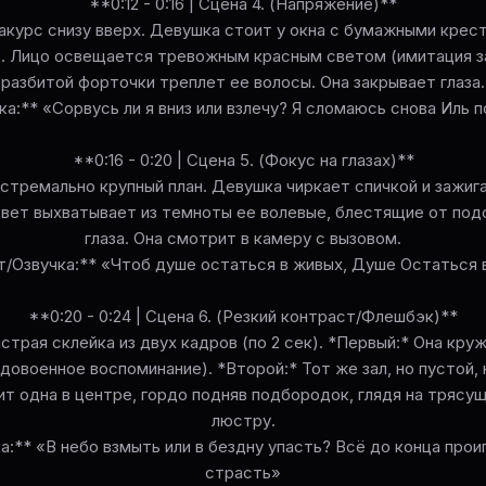
**0:12 - 0:16 | Сцена 4. (Напряжение)**
Ракурс снизу вверх. Девушка стоит у окна с бумажными крес
). Лицо освещается тревожным красным светом (имитация за
разбитой форточки треплет ее волосы. Она закрывает глаза.
ка:** «Сорвусь ли я вниз или взлечу? Я сломаюсь снова Иль 
**0:16 - 0:20 | Сцена 5. (Фокус на глазах)**
кстремально крупный план. Девушка чиркает спичкой и зажи
свет выхватывает из темноты ее волевые, блестящие от по
глаза. Она смотрит в камеру с вызовом.
т/Озвучка:** «Чтоб душе остаться в живых, Душе Остаться 
**0:20 - 0:24 | Сцена 6. (Резкий контраст/Флешбэк)**
ыстрая склейка из двух кадров (по 2 сек). *Первый:* Она кру
(довоенное воспоминание). *Второй:* Тот же зал, но пустой, 
ит одна в центре, гордо подняв подбородок, глядя на трясу
люстру.
а:** «В небо взмыть или в бездну упасть? Всё до конца проиг
страсть»