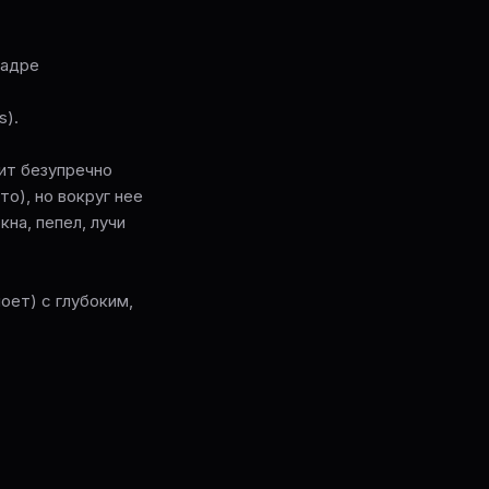
кадре
s).
ит безупречно
то), но вокруг нее
на, пепел, лучи
оет) с глубоким,