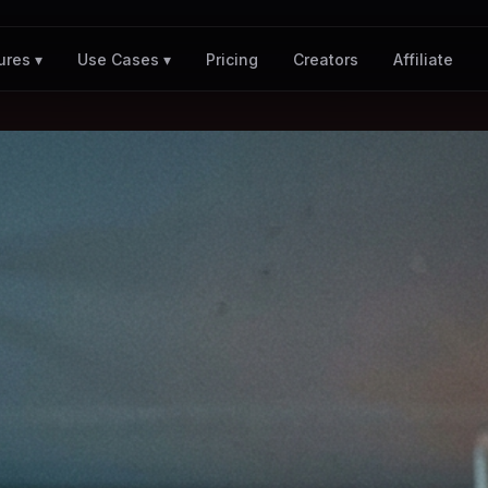
Pricing
Creators
Affiliate
ures ▾
Use Cases ▾