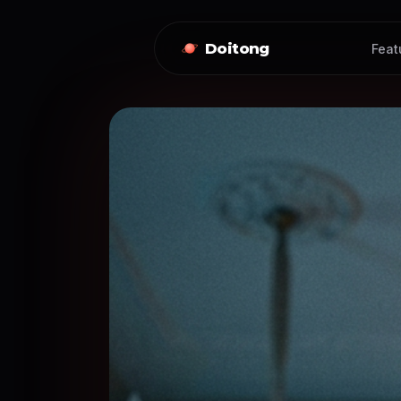
Doitong
Feat