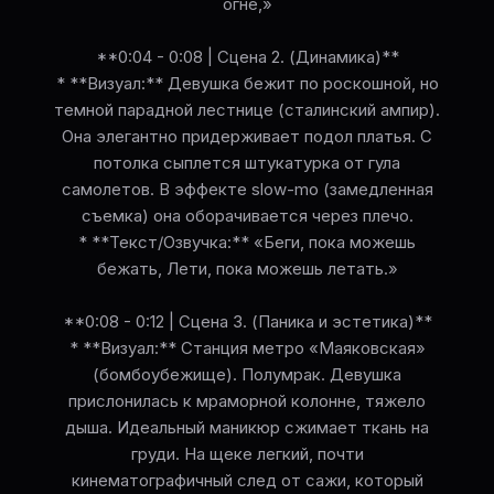
огне,»
**0:04 - 0:08 | Сцена 2. (Динамика)**
* **Визуал:** Девушка бежит по роскошной, но
темной парадной лестнице (сталинский ампир).
Она элегантно придерживает подол платья. С
потолка сыплется штукатурка от гула
самолетов. В эффекте slow-mo (замедленная
съемка) она оборачивается через плечо.
* **Текст/Озвучка:** «Беги, пока можешь
бежать, Лети, пока можешь летать.»
**0:08 - 0:12 | Сцена 3. (Паника и эстетика)**
* **Визуал:** Станция метро «Маяковская»
(бомбоубежище). Полумрак. Девушка
прислонилась к мраморной колонне, тяжело
дыша. Идеальный маникюр сжимает ткань на
груди. На щеке легкий, почти
кинематографичный след от сажи, который