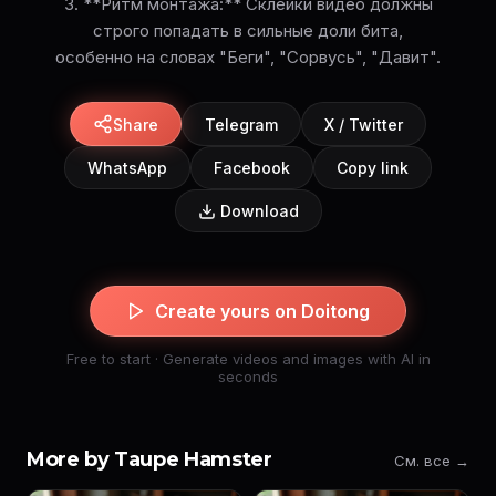
3. **Ритм монтажа:** Склейки видео должны
строго попадать в сильные доли бита,
особенно на словах "Беги", "Сорвусь", "Давит".
Share
Telegram
X / Twitter
WhatsApp
Facebook
Copy link
Download
Create yours on Doitong
Free to start · Generate videos and images with AI in
seconds
More by Taupe Hamster
См. все →