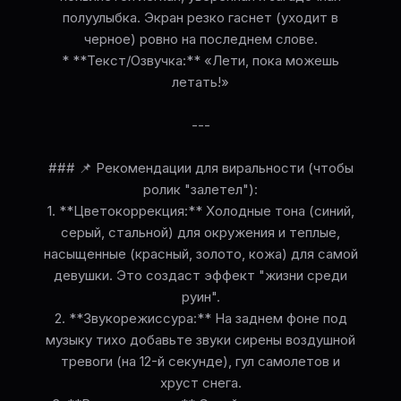
полуулыбка. Экран резко гаснет (уходит в
черное) ровно на последнем слове.
* **Текст/Озвучка:** «Лети, пока можешь
летать!»
---
### 📌 Рекомендации для виральности (чтобы
ролик "залетел"):
1. **Цветокоррекция:** Холодные тона (синий,
серый, стальной) для окружения и теплые,
насыщенные (красный, золото, кожа) для самой
девушки. Это создаст эффект "жизни среди
руин".
2. **Звукорежиссура:** На заднем фоне под
музыку тихо добавьте звуки сирены воздушной
тревоги (на 12-й секунде), гул самолетов и
хруст снега.