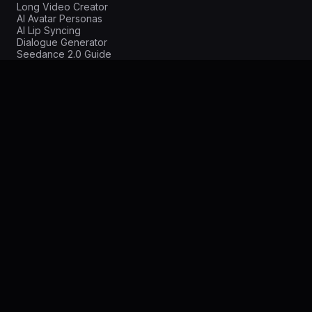
Long Video Creator
AI Avatar Personas
AI Lip Syncing
Dialogue Generator
Seedance 2.0 Guide
Resources
YouTube Shorts
TikTok Content
Instagram Reels
Social Media Autopilot
API Documentation
Video to Text
Video to Audio
AI Subtitle Generator
AI Video Editor
Screencast.pt
Doitong vs HeyGen
Doitong vs Synthesia
Doitong vs Runway