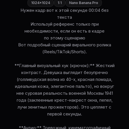
1024×1024
1:1
Nano Banana Pro
Нужен кадр вот к этой секунде 00:04 без
текста
Используй референс только при
необходимости, если он есть в кадре
по этому сценарию
Вот подробный сценарий вирального ролика
(Reels/TikTok/Shorts).
**Главный визуальный хук (крючок):** Жесткий
контраст. Девушка выглядит безупречно
(голливудская волна из 40-х, красная помада,
идеальная кожа, элегантное пальто), но вокруг
нее суровая реальность военной Москвы 1941
года (заклеенные крест-накрест окна, пепел,
лучи зенитных прожекторов). Это цепляет с
первой секунды.
**Аудио:** Тревожный, кинематографичный