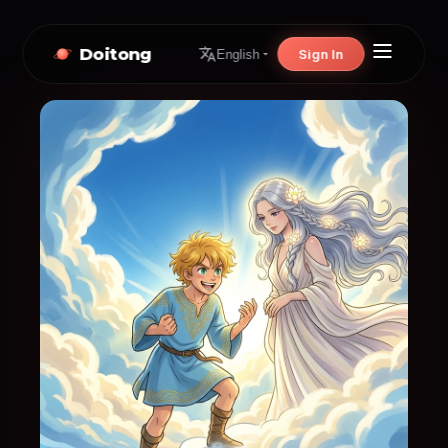
Doitong
Sign In
English