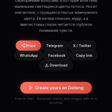
серебряными волосами, в которые вплетены
маленькие светящиеся цветы лотоса. Носит
элегантное, струящееся платье жемчужного
цвета. Её взгляд спокоен, мудр, а в
аметистовых глазах читается глубокое
понимание чувств.
Share
Telegram
X / Twitter
WhatsApp
Facebook
Copy link
Download
Create yours on Doitong
Free to start · Generate videos and images with AI in
seconds