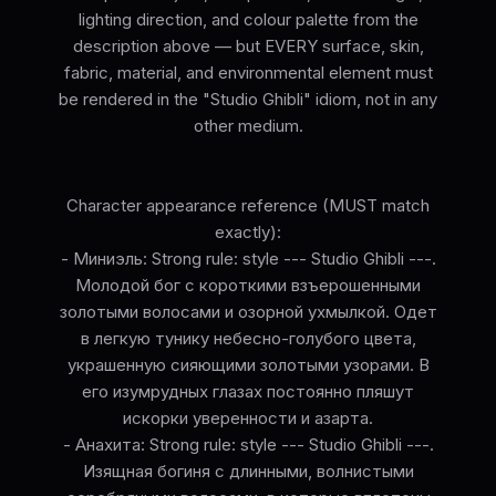
lighting direction, and colour palette from the
description above — but EVERY surface, skin,
fabric, material, and environmental element must
be rendered in the "Studio Ghibli" idiom, not in any
other medium.
Character appearance reference (MUST match
exactly):
- Миниэль: Strong rule: style --- Studio Ghibli ---.
Молодой бог с короткими взъерошенными
золотыми волосами и озорной ухмылкой. Одет
в легкую тунику небесно-голубого цвета,
украшенную сияющими золотыми узорами. В
его изумрудных глазах постоянно пляшут
искорки уверенности и азарта.
- Анахита: Strong rule: style --- Studio Ghibli ---.
Изящная богиня с длинными, волнистыми