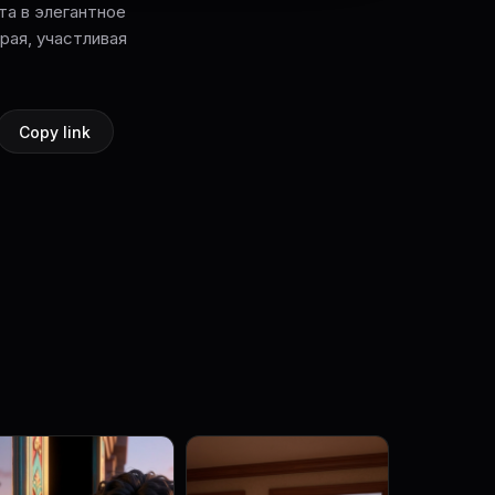
та в элегантное
рая, участливая
Copy link