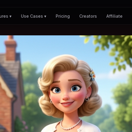
Pricing
Creators
Affiliate
ures ▾
Use Cases ▾