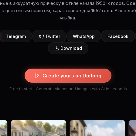
ные в аккуратную прическу в стиле начала 1950-х годов. Оде
 с цветочным принтом, характерное для 1952 года. У нее доб
улыбка.
Telegram
X / Twitter
WhatsApp
Facebook
Download
Create yours on Doitong
Free to start · Generate videos and images with AI in seconds